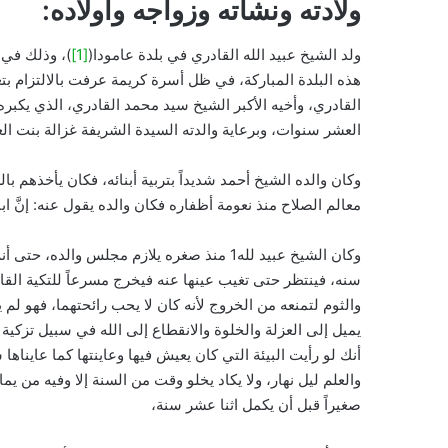
ولادته ونشأته وزواجه وأولاده:
ولد الشيخ عبيد الله القادري في بلدة عامودا(
[1]
هذه البلدة المباركة، في ظل أسرة كريمة عرفت بالالتزام بتع
القادري، وأخيه الأكبر الشيخ سيد محمد القادري، الذي يكبر
العشر سنوات، وبرعاية والدته السيدة الشريفة غزالة بنت ال
وكان والده الشيخ أحمد شديداً بتربية أبنائه، فكان يأخذهم 
معالم الصلاح منذ نعومة أظفاره فكان والده يقول عنه: إنَّ 
وكان الشيخ عبيد لله1 منذ صغره يلازم مجلس وال
سنه، فينتظر حتى تغيب عينها عنه فيخرج مسرعاً للتكية الق
والثوم لتمنعه من الخروج لأنه كان لا يحب رائحتهما، فهو ل
يميل إلى العزلة والخلوة والانقطاع إلى الله في سبيل تزكية
أنك لو رأيت البيئة التي كان يعيش فيها وعاينتها كما عايناه
والعلم ليل نهار، ولا يكاد يخلو وقت من السنة إلا وفيه من 
صغيراً قبل أن يكمل اثنا عشر سنة،