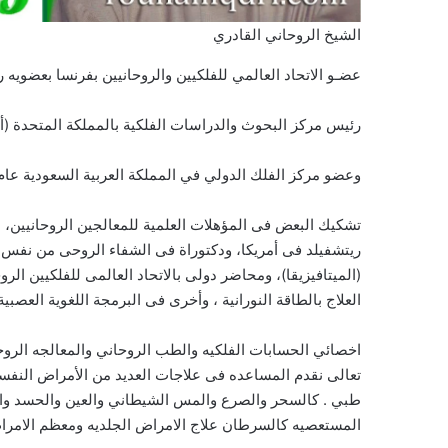
الشيخ الروحاني القادري
عضـو الاتحاد العالمي للفلكيين والروحانيين بفرنسا بعضويه رقم 0
رئيس مركز البحوث والدراسات الفلكية بالمملكة المتحدة (أنجلت
وعضو مركز الفلك الدولي في المملكة العربية السعودية عام 1420 هــ بعضوية رقم 17
تشكيك البعض فى المؤهلات العلمية للمعالجين الروحانيين، 
ريتشفيلد فى أمريكا، ودكتوراة فى الشفاء الروحى من نفس ا
(الميتافيزيقا)، ومحاضر دولى بالاتحاد العالمى للفلكيين ال
العلاج بالطاقة النورانية ، وأخرى فى البرمجة اللغوية العصب
اخصائي الحسابات الفلكيه والطب الروحاني والمعالجه الروحان
تعالى نقدم المساعده فى علاجات العديد من الأمراض النفسي
طبي . كالسحر والصرع والمس الشيطاني والعين والحسد والاس
المستعصيه كالسرطان علاج الامراض الجلديه ومعظم الامرا