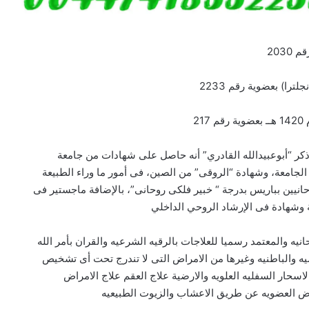
203
را) بعضوية رقم 2233
2
ذكر “أبوعبيدالله القادري” أنه حاصل على شهادات من جامعة
لجامعة، وشهادة “الروقى” من الصين، فى أمور ما وراء الطبيعة
روحانيين بباريس بدرجة “ خبير فلكى روحانى”، بالإضافة ماجستير فى
ية وشهادة فى الإرشاد الروحي الداخلي
يه والمعتمد رسميا للعلاجات بالرقيه الشرعيه والقران بأمر الله
ه والباطنيه وغيرها من الامراض التى لا تندرج تحت أى تشخيص
حار السفليه العلويه والارضية علاج العقم علاج الامراض
ض العضويه عن طريق الاعشاب والزيوت الطبيعيه