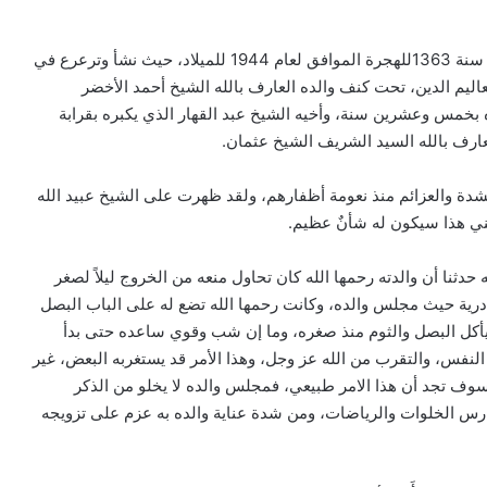
)، وذلك في سنة 1363للهجرة الموافق لعام 1944 للميلاد، حيث نشأ وترعرع في
اليم الدين، تحت كنف والده العارف بالله الشيخ أحمد الأخضر
ه بخمس وعشرين سنة، وأخيه الشيخ عبد القهار الذي يكبره بقرابة
عارف بالله السيد الشريف الشيخ عثمان.
بالشدة والعزائم منذ نعومة أظفارهم، ولقد ظهرت على الشيخ عبيد الله
ابني هذا سيكون له شأنٌ عظيم.
ده، حتى أنه حدثنا أن والدته رحمها الله كان تحاول منعه من الخروج ليلاً لصغر
ادرية حيث مجلس والده، وكانت رحمها الله تضع له على الباب البصل
م يأكل البصل والثوم منذ صغره، وما إن شب وقوي ساعده حتى بدأ
 النفس، والتقرب من الله عز وجل، وهذا الأمر قد يستغربه البعض، غير
ا سوف تجد أن هذا الامر طبيعي، فمجلس والده لا يخلو من الذكر
يمارس الخلوات والرياضات، ومن شدة عناية والده به عزم على تزويجه