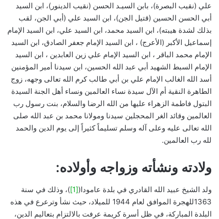
علي (نقيب البصرة)، بابن السيـد الحسن (نقيب الدينور)، ابن السيد
أبي الحسن الحسين (قتيل الجن)، ابن السيد علي (أبي الجن، لقب
بذلك لشدة هيبته)، ابن السيد محمد، ابن السيد علي، ابن السيد الإمام
إسماعيل الأكبر (الأعرج) ، ابن السيد الإمام جعفر الصادق، ابن السيد
الإمام محمد الباقر ، ابن السيد الإمام علي زين العابدين ، ابن السيد
الإمام السبط الشهيد أبي عبد الله الحسين، ابن سيدنا أمير المؤمنين
أسد الله الغالب الإمام علي بن أبي طالب كرم الله تعالى وجهه، زوج
الطاهرة النقية أم الآل سيدة نساء العالمين ونساء أهل الجنة السيدة
البتول فاطمة الزهراء عليها من الله الرضا والسلام، بنت رسول رب
العالمين وقائد الغر المحجلين سيدنا ومولانا محمد بن عبد الله صلى
الله تعالى عليه وعلى آله وسلم تسليماً كثيراً إلى يوم الدين والحمد
لله رب العالمين.
ولادته ونشأته وزواجه وأولاده:
ولد الشيخ عبيد الله القادري في بلدة عامودا(
[1]
)، وذلك في سنة
1363للهجرة الموافق لعام 1944 للميلاد، حيث نشأ وترعرع في هذه
البلدة المباركة، في ظل أسرة كريمة عرفت بالالتزام بتعاليم الدين،