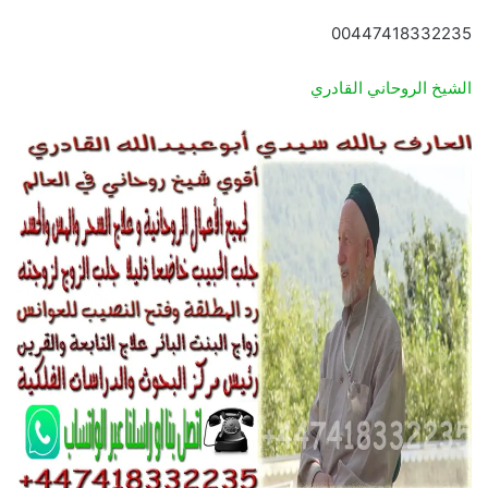
00447418332235
الشيخ الروحاني القادري