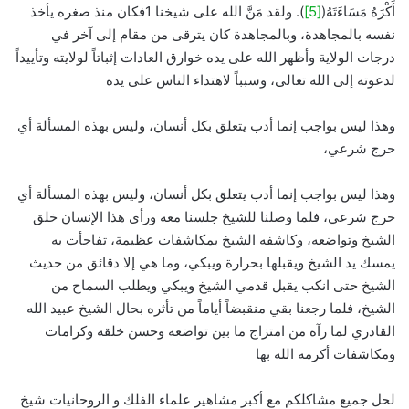
أَكْرَهُ مَسَاءَتَهُ(
[5]
). ولقد مَنَّ الله على شيخنا 1فكان منذ صغره يأخذ
نفسه بالمجاهدة، وبالمجاهدة كان يترقى من مقام إلى آخر في
درجات الولاية وأظهر الله على يده خوارق العادات إثباتاً لولايته وتأييداً
لدعوته إلى الله تعالى، وسبباً لاهتداء الناس على يده
وهذا ليس بواجب إنما أدب يتعلق بكل أنسان، وليس بهذه المسألة أي
حرج شرعي،
وهذا ليس بواجب إنما أدب يتعلق بكل أنسان، وليس بهذه المسألة أي
حرج شرعي، فلما وصلنا للشيخ جلسنا معه ورأى هذا الإنسان خلق
الشيخ وتواضعه، وكاشفه الشيخ بمكاشفات عظيمة، تفاجأت به
يمسك يد الشيخ ويقبلها بحرارة ويبكي، وما هي إلا دقائق من حديث
الشيخ حتى انكب يقبل قدمي الشيخ ويبكي ويطلب السماح من
الشيخ، فلما رجعنا بقي منقبضاً أياماً من تأثره بحال الشيخ عبيد الله
القادري لما رآه من امتزاج ما بين تواضعه وحسن خلقه وكرامات
ومكاشفات أكرمه الله بها
لحل جميع مشاكلكم مع أكبر مشاهير علماء الفلك و الروحانيات شيخ