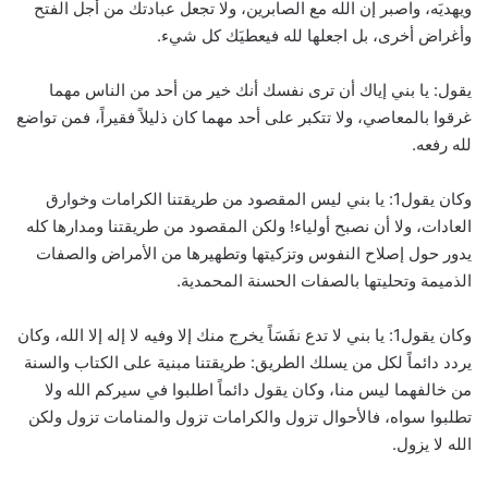
ويهديَه، واصبر إن الله مع الصابرين، ولا تجعل عبادتك من أجل الفتح
وأغراض أخرى، بل اجعلها لله فيعطيَك كل شيء.
يقول: يا بني إياك أن ترى نفسك أنك خير من أحد من الناس مهما
غرقوا بالمعاصي، ولا تتكبر على أحد مهما كان ذليلاً فقيراً، فمن تواضع
لله رفعه.
وكان يقول1: يا بني ليس المقصود من طريقتنا الكرامات وخوارق
العادات، ولا أن نصبح أولياء! ولكن المقصود من طريقتنا ومدارها كله
يدور حول إصلاح النفوس وتزكيتها وتطهيرها من الأمراض والصفات
الذميمة وتحليتها بالصفات الحسنة المحمدية.
وكان يقول1: يا بني لا تدع نفَسَاً يخرج منك إلا وفيه لا إله إلا الله، وكان
يردد دائماً لكل من يسلك الطريق: طريقتنا مبنية على الكتاب والسنة
من خالفهما ليس منا، وكان يقول دائماً اطلبوا في سيركم الله ولا
تطلبوا سواه، فالأحوال تزول والكرامات تزول والمنامات تزول ولكن
الله لا يزول.