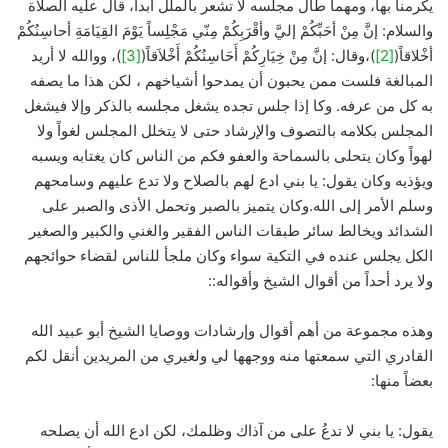
يكرمنا بها، ومهما طال مجلسه لا تشعر بالملل أبداً، قال عليه الصلاة
والسلام: إنَّ مِنْ أحَبِّكُمْ إليَّ وأقْرَبِكُمْ مِنّي مَجْلِساً يَوْمَ القِيَامَةِ أحاسِنُكُمْ
أخْلاقاً(
[2]
)،وقال: إنَّ مِنْ خِيَارِكُمْ أَحَاسِنُكُمْ أَخْلاَقاً(
[3]
)، ووالله لا أريد
المبالغة فلست ممن يحبون أن يمدحوا أشياخهم ، لكن هذا ما يصفه
به كل من عرفه. وكا إذا جلس تجده يشغل مجلسه بالذكر وإلا فيشغل
المجلس بكلامه بالتصوف والإرشاد حتى لا يتخلل المجلس لغواً ولا
لهواً وكان يتحلى بالسماحة والعفو فكم من الناس كان يغتابه ويسبه
ويؤذيه وكان يقول: يا بني ادع لهم بالصلاح ولا تدع عليهم وسامحهم
وسلم الأمر إلى الله.وكان يتميز بالصبر وتحمل الأذى والصبر على
الشدائد ويخالط سائر طبقات الناس الفقير والغني والكبير والصغير
الكل يجلس عنده في التكية سواء وكان ملجأ للناس لقضاء حوائجهم
ولا يرد أحداً من أقوال الشيخ وأقواله::
وهذه مجموعة من أهم أقوال وإرشادات ووصايا الشيخ أبو عبيد الله
القادري التي سمعتها منه ووجهها لي ولغيري من المريدين أنقل لكم
بعضاً منها:
يقول: يا بني لا تدعُ على من آذاك وظلمك، لكن ادع الله أن يصلحه