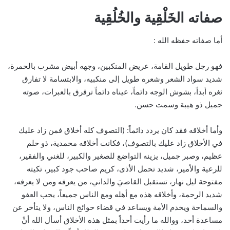
صفاته الخَلْقِية والخُلُقِية
أما صفاته حفظه الله :
فهو رجل طويل القامة، عريض المنكبين، وجهه أبيض مشرب بالحمرة،
شديد سواد الشعر وشعره طويل إلى منكبيه، والابتسامة لا تفارق
ثغره أبداً، بشوش الوجه دائماً، عيناه دائماً ترقرق بالعبرات، صوته
جميل ذو هيبة وسمت حسن.
وأما أخلاقه فقد كان يردد دائماً: (التصوف كله أخلاق فمن زاد عليك
في الأخلاق زاد عليك بالتصوف)، فكانت أخلاقه محمدية، ذو حلم
عظيم، وصبر جميل، يزينه التواضع للصغير والكبير، للغني والفقير،
للرعية والأمير، شديد تحمل الأذى، كريم صاحب جود كبير، تكيته
مفتوحة ليل نهار، تستقبل القاصيَ والداني، من يعرفه ومن لا يعرفه،
شديد الرحمة، وأخلاقه هذه مع أهله ومع الناس جميعاً، يحب العفو
والسماحة ويخدم الأمة ويساعد في قضاء حوائج الناس، ولا يتأخر عن
مساعدة أحد، ووالله ما رأيت أحداً بمثل هذه الأخلاق أسأل الله أنْ