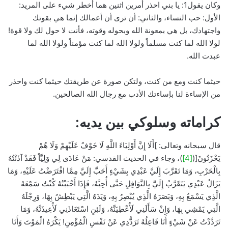
وكان يقول1: يا بني احذر أمرين اثنين هما أخطر شيء على المريد:
الأول: حب النساء، والثاني: أن ترى أن أعمالك إنما هي بقوتك
واجتهادك، بل هي بمعونة الله وبحوله وقوته، فأنت لا حول لك ولا قوة!
لولا الله لما كنت مسلماً ولولا الله لما كنت مؤمناً ولولا الله لما
عبدت الله.
حيثما كنت ومع من كنت، ولتكن صورة عن طريقتك حيثما كنت واحذر
من الإساءة لنا بإساءتك الأدب مع رجال الله الصالحين.
كراماته وسلوكي بين يديه:
قال سبحانه وتعالى: ]أَلَا إِنَّ أَوْلِيَاءَ اللَّهِ لَا خَوْفٌ عَلَيْهِمْ وَلَا هُمْ
يَحْزَنُونَ[(
[4]
)، وجاء في الحديث القدسي: مَنْ عَادَى لِي وَلِيَّاً فَقَدْ آذَنْتُهُ
بِالْحَرْبِ، وَمَا تَقَرَّبَ إِلَيَّ عَبْدِي بِشَيْءٍ أَحَبَّ إِلَيَّ مِمَّا افْتَرَضْتُ عَلَيْهِ، وَمَا
يَزَالُ عَبْدِي يَتَقَرَّبُ إِلَيَّ بِالنَّوَافِلِ حَتَّى أُحِبَّهُ، فَإِذَا أَحْبَبْتُهُ كُنْتُ سَمْعَهُ
الَّذِي يَسْمَعُ بِهِ، وَبَصَرَهُ الَّذِي يُبْصِرُ بِهِ، وَيَدَهُ الَّتِي يَبْطِشُ بِهَا، وَرِجْلَهُ
الَّتِي يَمْشِي بِهَا، وَإِنْ سَأَلَنِي لَأُعْطِيَنَّهُ، وَلَئِنِ اسْتَعَاذَنِي لَأُعِيذَنَّهُ، وَمَا
تَرَدَّدْتُ عَنْ شَيْءٍ أَنَا فَاعِلُهُ تَرَدُّدِي عَنْ نَفْسِ الْمُؤْمِنِ! يَكْرَهُ الْمَوْتَ وَأَنَا