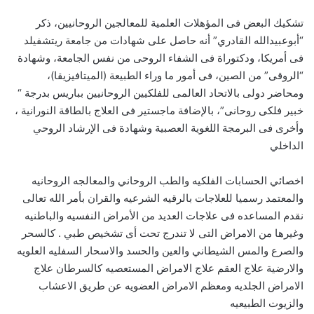
تشكيك البعض فى المؤهلات العلمية للمعالجين الروحانيين، ذكر
“أبوعبيدالله القادري” أنه حاصل على شهادات من جامعة ريتشفيلد
فى أمريكا، ودكتوراة فى الشفاء الروحى من نفس الجامعة، وشهادة
“الروقى” من الصين، فى أمور ما وراء الطبيعة (الميتافيزيقا)،
ومحاضر دولى بالاتحاد العالمى للفلكيين الروحانيين بباريس بدرجة “
خبير فلكى روحانى”، بالإضافة ماجستير فى العلاج بالطاقة النورانية ،
وأخرى فى البرمجة اللغوية العصبية وشهادة فى الإرشاد الروحي
الداخلي
اخصائي الحسابات الفلكيه والطب الروحاني والمعالجه الروحانيه
والمعتمد رسميا للعلاجات بالرقيه الشرعيه والقران بأمر الله تعالى
نقدم المساعده فى علاجات العديد من الأمراض النفسيه والباطنيه
وغيرها من الامراض التى لا تندرج تحت أى تشخيص طبي . كالسحر
والصرع والمس الشيطاني والعين والحسد والاسحار السفليه العلويه
والارضية علاج العقم علاج الامراض المستعصيه كالسرطان علاج
الامراض الجلديه ومعظم الامراض العضويه عن طريق الاعشاب
والزيوت الطبيعيه