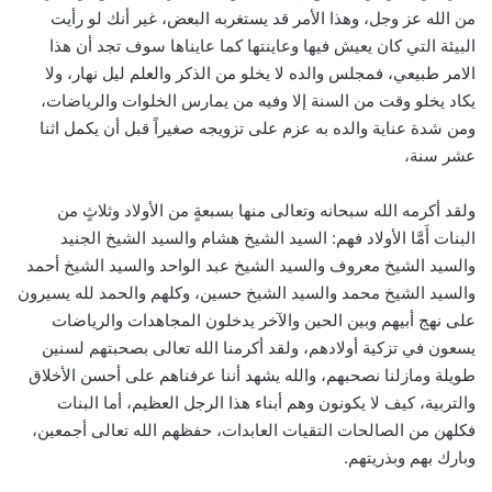
من الله عز وجل، وهذا الأمر قد يستغربه البعض، غير أنك لو رأيت
البيئة التي كان يعيش فيها وعاينتها كما عايناها سوف تجد أن هذا
الامر طبيعي، فمجلس والده لا يخلو من الذكر والعلم ليل نهار، ولا
يكاد يخلو وقت من السنة إلا وفيه من يمارس الخلوات والرياضات،
ومن شدة عناية والده به عزم على تزويجه صغيراً قبل أن يكمل اثنا
عشر سنة،
ولقد أكرمه الله سبحانه وتعالى منها بسبعةٍ من الأولاد وثلاثٍ من
البنات أَمَّا الأولاد فهم: السيد الشيخ هشام والسيد الشيخ الجنيد
والسيد الشيخ معروف والسيد الشيخ عبد الواحد والسيد الشيخ أحمد
والسيد الشيخ محمد والسيد الشيخ حسين، وكلهم والحمد لله يسيرون
على نهج أبيهم وبين الحين والآخر يدخلون المجاهدات والرياضات
يسعون في تزكية أولادهم، ولقد أكرمنا الله تعالى بصحبتهم لسنين
طويلة ومازلنا نصحبهم، والله يشهد أننا عرفناهم على أحسن الأخلاق
والتربية، كيف لا يكونون وهم أبناء هذا الرجل العظيم، أما البنات
فكلهن من الصالحات التقيات العابدات، حفظهم الله تعالى أجمعين،
وبارك بهم وبذريتهم.