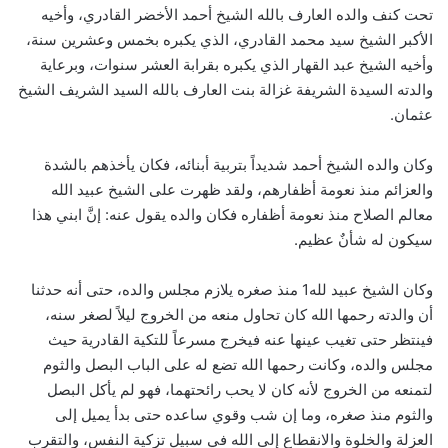
تحت كنف والده العارف بالله الشيخ أحمد الأخضر القادري، وأخيه
الأكبر الشيخ سيد محمد القادري، الذي يكبره بخمس وعشرين سنة،
وأخيه الشيخ عبد القهار الذي يكبره بقرابة العشر سنوات، وبرعاية
والدته السيدة الشريفة غزالة بنت العارف بالله السيد الشريف الشيخ
عثمان.
وكان والده الشيخ أحمد شديداً بتربية أبنائه، فكان يأخذهم بالشدة
والعزائم منذ نعومة أظفارهم، ولقد ظهرت على الشيخ عبيد الله
معالم الصلاح منذ نعومة أظفاره فكان والده يقول عنه: إنَّ ابني هذا
سيكون له شأنٌ عظيم.
وكان الشيخ عبيد لله1 منذ صغره يلازم مجلس والده، حتى أنه حدثنا
أن والدته رحمها الله كان تحاول منعه من الخروج ليلاً لصغر سنه،
فينتظر حتى تغيب عينها عنه فيخرج مسرعاً للتكية القادرية حيث
مجلس والده، وكانت رحمها الله تضع له على الباب البصل والثوم
لتمنعه من الخروج لأنه كان لا يحب رائحتهما، فهو لم يأكل البصل
والثوم منذ صغره، وما إن شب وقوي ساعده حتى بدأ يميل إلى
العزلة والخلوة والانقطاع إلى الله في سبيل تزكية النفس، والتقرب