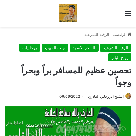
القائمة
الرئيسية
/
الرقية الشرعية
الرقية الشرعية
السحر الاسود
جلب الحبيب
روحانيات
زواج البائر
تحصين عظيم للمسافر براً وبحراً
وجواً
الشيخ الروحاني القادري
09/09/2022