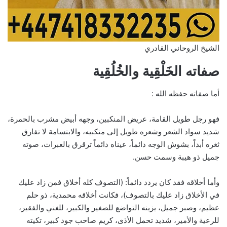
الشيخ الروحاني القادري
صفاته الخَلْقِية والخُلُقِية
أما صفاته حفظه الله :
فهو رجل طويل القامة، عريض المنكبين، وجهه أبيض مشرب بالحمرة،
شديد سواد الشعر وشعره طويل إلى منكبيه، والابتسامة لا تفارق
ثغره أبداً، بشوش الوجه دائماً، عيناه دائماً ترقرق بالعبرات، صوته
جميل ذو هيبة وسمت حسن.
وأما أخلاقه فقد كان يردد دائماً: (التصوف كله أخلاق فمن زاد عليك
في الأخلاق زاد عليك بالتصوف)، فكانت أخلاقه محمدية، ذو حلم
عظيم، وصبر جميل، يزينه التواضع للصغير والكبير، للغني والفقير،
للرعية والأمير، شديد تحمل الأذى، كريم صاحب جود كبير، تكيته