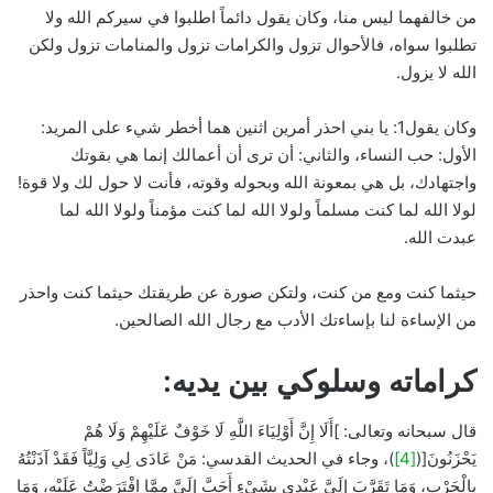
من خالفهما ليس منا، وكان يقول دائماً اطلبوا في سيركم الله ولا
تطلبوا سواه، فالأحوال تزول والكرامات تزول والمنامات تزول ولكن
الله لا يزول.
وكان يقول1: يا بني احذر أمرين اثنين هما أخطر شيء على المريد:
الأول: حب النساء، والثاني: أن ترى أن أعمالك إنما هي بقوتك
واجتهادك، بل هي بمعونة الله وبحوله وقوته، فأنت لا حول لك ولا قوة!
لولا الله لما كنت مسلماً ولولا الله لما كنت مؤمناً ولولا الله لما
عبدت الله.
حيثما كنت ومع من كنت، ولتكن صورة عن طريقتك حيثما كنت واحذر
من الإساءة لنا بإساءتك الأدب مع رجال الله الصالحين.
كراماته وسلوكي بين يديه:
قال سبحانه وتعالى: ]أَلَا إِنَّ أَوْلِيَاءَ اللَّهِ لَا خَوْفٌ عَلَيْهِمْ وَلَا هُمْ
يَحْزَنُونَ[(
[4]
)، وجاء في الحديث القدسي: مَنْ عَادَى لِي وَلِيَّاً فَقَدْ آذَنْتُهُ
بِالْحَرْبِ، وَمَا تَقَرَّبَ إِلَيَّ عَبْدِي بِشَيْءٍ أَحَبَّ إِلَيَّ مِمَّا افْتَرَضْتُ عَلَيْهِ، وَمَا