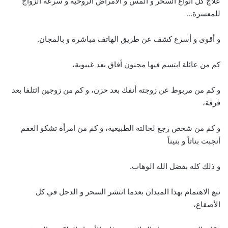
علاج كل أنواع السحر و المس و الأمراض الروحية و سرعة الزواج
للمعسرة…
و أقوى و أسرع كشف عن طريق الهاتف مباشرة و بالمجان.
كم من عائلة ابتسم فيها مجنون أفاق بعد غيبوبة،
و كم من مربوط عن زوجته أنفك بعد حزن، و كم من زوجين ائتلفا بعد
فرقة،
و كم من شخص رجع لحالته الطبيعية، و كم من امرأة تشكو العقم
أنجبت بناتاً و بنيناً
و ذلك كله بفضل الله الوهاب.
نبع الاهتمام بهذا الميدان بعدما انتشر السحر و الدجل في كل
الأصقاع،