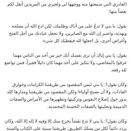
القادري التي سمعتها منه ووجهها لي ولغيري من المريدين أنقل لكم
بعضاً منها:
يقول: يا بني لا تدعُ على من آذاك وظلمك، لكن ادع الله أن يصلحه
ويهديَه، واصبر إن الله مع الصابرين، ولا تجعل عبادتك من أجل الفتح
وأغراض أخرى، بل اجعلها لله فيعطيَك كل شيء.
يقول: يا بني إياك أن ترى نفسك أنك خير من أحد من الناس مهما
غرقوا بالمعاصي، ولا تتكبر على أحد مهما كان ذليلاً فقيراً، فمن تواضع
لله رفعه.
وكان يقول1: يا بني ليس المقصود من طريقتنا الكرامات وخوارق
العادات، ولا أن نصبح أولياء! ولكن المقصود من طريقتنا ومدارها كله
يدور حول إصلاح النفوس وتزكيتها وتطهيرها من الأمراض والصفات
الذميمة وتحليتها بالصفات الحسنة المحمدية.
وكان يقول1: يا بني لا تدع نفَسَاً يخرج منك إلا وفيه لا إله إلا الله، وكان
يردد دائماً لكل من يسلك الطريق: طريقتنا مبنية على الكتاب والسنة