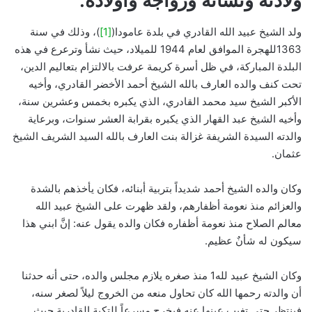
ولادته ونشأته وزواجه وأولاده:
ولد الشيخ عبيد الله القادري في بلدة عامودا(
[1]
)، وذلك في سنة
1363للهجرة الموافق لعام 1944 للميلاد، حيث نشأ وترعرع في هذه
البلدة المباركة، في ظل أسرة كريمة عرفت بالالتزام بتعاليم الدين،
تحت كنف والده العارف بالله الشيخ أحمد الأخضر القادري، وأخيه
الأكبر الشيخ سيد محمد القادري، الذي يكبره بخمس وعشرين سنة،
وأخيه الشيخ عبد القهار الذي يكبره بقرابة العشر سنوات، وبرعاية
والدته السيدة الشريفة غزالة بنت العارف بالله السيد الشريف الشيخ
عثمان.
وكان والده الشيخ أحمد شديداً بتربية أبنائه، فكان يأخذهم بالشدة
والعزائم منذ نعومة أظفارهم، ولقد ظهرت على الشيخ عبيد الله
معالم الصلاح منذ نعومة أظفاره فكان والده يقول عنه: إنَّ ابني هذا
سيكون له شأنٌ عظيم.
وكان الشيخ عبيد لله1 منذ صغره يلازم مجلس والده، حتى أنه حدثنا
أن والدته رحمها الله كان تحاول منعه من الخروج ليلاً لصغر سنه،
فينتظر حتى تغيب عينها عنه فيخرج مسرعاً للتكية القادرية حيث