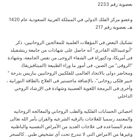
بعضوية رقم 2233
وعضو مركز الفلك الدولي في المملكة العربية السعودية عام 1420
هــ بعضوية رقم 217
تشكيك البعض فى المؤهلات العلمية للمعالجين الروحانيين، ذكر
“أبوعبيدالله القادري” أنه حاصل على شهادات من جامعة ريتشفيلد
فى أمريكا، ودكتوراة فى الشفاء الروحى من نفس الجامعة، وشهادة
“الروقى” من الصين، فى أمور ما وراء الطبيعة (الميتافيزيقا)،
ومحاضر دولى بالاتحاد العالمى للفلكيين الروحانيين بباريس بدرجة “
خبير فلكى روحانى”، بالإضافة ماجستير فى العلاج بالطاقة النورانية ،
وأخرى فى البرمجة اللغوية العصبية وشهادة فى الإرشاد الروحي
الداخلي
اخصائي الحسابات الفلكيه والطب الروحاني والمعالجه الروحانيه
والمعتمد رسميا للعلاجات بالرقيه الشرعيه والقران بأمر الله تعالى
نقدم المساعده فى علاجات العديد من الأمراض النفسيه والباطنيه
وغيرها من الامراض التى لا تندرج تحت أى تشخيص طبي . كالسحر