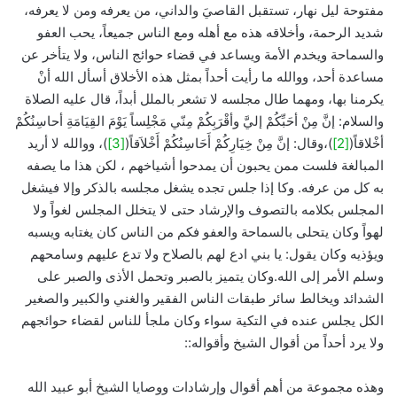
مفتوحة ليل نهار، تستقبل القاصيَ والداني، من يعرفه ومن لا يعرفه،
شديد الرحمة، وأخلاقه هذه مع أهله ومع الناس جميعاً، يحب العفو
والسماحة ويخدم الأمة ويساعد في قضاء حوائج الناس، ولا يتأخر عن
مساعدة أحد، ووالله ما رأيت أحداً بمثل هذه الأخلاق أسأل الله أنْ
يكرمنا بها، ومهما طال مجلسه لا تشعر بالملل أبداً، قال عليه الصلاة
والسلام: إنَّ مِنْ أحَبِّكُمْ إليَّ وأقْرَبِكُمْ مِنّي مَجْلِساً يَوْمَ القِيَامَةِ أحاسِنُكُمْ
أخْلاقاً(
[2]
)،وقال: إنَّ مِنْ خِيَارِكُمْ أَحَاسِنُكُمْ أَخْلاَقاً(
[3]
)، ووالله لا أريد
المبالغة فلست ممن يحبون أن يمدحوا أشياخهم ، لكن هذا ما يصفه
به كل من عرفه. وكا إذا جلس تجده يشغل مجلسه بالذكر وإلا فيشغل
المجلس بكلامه بالتصوف والإرشاد حتى لا يتخلل المجلس لغواً ولا
لهواً وكان يتحلى بالسماحة والعفو فكم من الناس كان يغتابه ويسبه
ويؤذيه وكان يقول: يا بني ادع لهم بالصلاح ولا تدع عليهم وسامحهم
وسلم الأمر إلى الله.وكان يتميز بالصبر وتحمل الأذى والصبر على
الشدائد ويخالط سائر طبقات الناس الفقير والغني والكبير والصغير
الكل يجلس عنده في التكية سواء وكان ملجأ للناس لقضاء حوائجهم
ولا يرد أحداً من أقوال الشيخ وأقواله::
وهذه مجموعة من أهم أقوال وإرشادات ووصايا الشيخ أبو عبيد الله