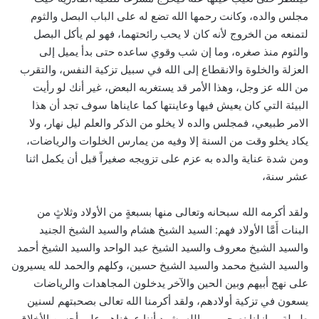
مجلس والده، وكانت رحمها الله تضع له على الباب البصل والثوم
لتمنعه من الخروج لأنه كان لا يحب رائحتهما، فهو لم يأكل البصل
والثوم منذ صغره، وما إن شب وقوي ساعده حتى بدأ يميل إلى
العزلة والخلوة والانقطاع إلى الله في سبيل تزكية النفس، والتقرب
من الله عز وجل، وهذا الأمر قد يستغربه البعض، غير أنك لو رأيت
البيئة التي كان يعيش فيها وعاينتها كما عايناها سوف تجد أن هذا
الامر طبيعي، فمجلس والده لا يخلو من الذكر والعلم ليل نهار، ولا
يكاد يخلو وقت من السنة إلا وفيه من يمارس الخلوات والرياضات،
ومن شدة عناية والده به عزم على تزويجه صغيراً قبل أن يكمل اثنا
عشر سنة،
ولقد أكرمه الله سبحانه وتعالى منها بسبعةٍ من الأولاد وثلاثٍ من
البنات أَمَّا الأولاد فهم: السيد الشيخ هشام والسيد الشيخ الجنيد
والسيد الشيخ معروف والسيد الشيخ عبد الواحد والسيد الشيخ أحمد
والسيد الشيخ محمد والسيد الشيخ حسين، وكلهم والحمد لله يسيرون
على نهج أبيهم وبين الحين والآخر يدخلون المجاهدات والرياضات
يسعون في تزكية أولادهم، ولقد أكرمنا الله تعالى بصحبتهم لسنين
طويلة ومازلنا نصحبهم، والله يشهد أننا عرفناهم على أحسن الأخلاق