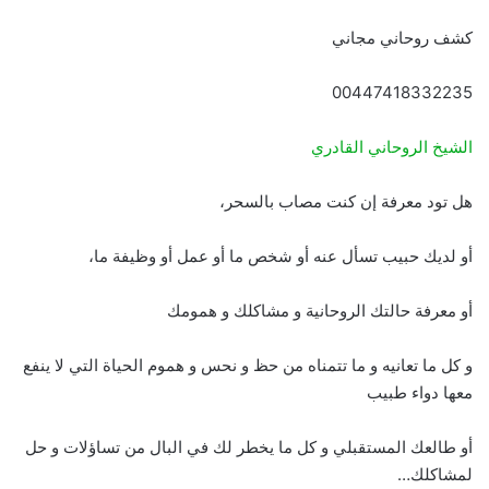
كشف روحاني مجاني
00447418332235
الشيخ الروحاني القادري
هل تود معرفة إن كنت مصاب بالسحر،
أو لديك حبيب تسأل عنه أو شخص ما أو عمل أو وظيفة ما،
أو معرفة حالتك الروحانية و مشاكلك و همومك
و كل ما تعانيه و ما تتمناه من حظ و نحس و هموم الحياة التي لا ينفع
معها دواء طبيب
أو طالعك المستقبلي و كل ما يخطر لك في البال من تساؤلات و حل
لمشاكلك…