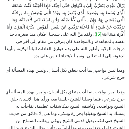
يَزَالُ عَبْدِي يَتَقَرَّبُ إِلَيَّ بِالنَّوَافِلِ حَتَّى أُحِبَّهُ، فَإِذَا أَحْبَبْتُهُ كُنْتُ سَمْعَهُ
الَّذِي يَسْمَعُ بِهِ، وَبَصَرَهُ الَّذِي يُبْصِرُ بِهِ، وَيَدَهُ الَّتِي يَبْطِشُ بِهَا، وَرِجْلَهُ
الَّتِي يَمْشِي بِهَا، وَإِنْ سَأَلَنِي لَأُعْطِيَنَّهُ، وَلَئِنِ اسْتَعَاذَنِي لَأُعِيذَنَّهُ، وَمَا
تَرَدَّدْتُ عَنْ شَيْءٍ أَنَا فَاعِلُهُ تَرَدُّدِي عَنْ نَفْسِ الْمُؤْمِنِ! يَكْرَهُ الْمَوْتَ وَأَنَا
أَكْرَهُ مَسَاءَتَهُ(
[5]
). ولقد مَنَّ الله على شيخنا 1فكان منذ صغره يأخذ
نفسه بالمجاهدة، وبالمجاهدة كان يترقى من مقام إلى آخر في
درجات الولاية وأظهر الله على يده خوارق العادات إثباتاً لولايته وتأييداً
لدعوته إلى الله تعالى، وسبباً لاهتداء الناس على يده
وهذا ليس بواجب إنما أدب يتعلق بكل أنسان، وليس بهذه المسألة أي
حرج شرعي،
وهذا ليس بواجب إنما أدب يتعلق بكل أنسان، وليس بهذه المسألة أي
حرج شرعي، فلما وصلنا للشيخ جلسنا معه ورأى هذا الإنسان خلق
الشيخ وتواضعه، وكاشفه الشيخ بمكاشفات عظيمة، تفاجأت به
يمسك يد الشيخ ويقبلها بحرارة ويبكي، وما هي إلا دقائق من حديث
الشيخ حتى انكب يقبل قدمي الشيخ ويبكي ويطلب السماح من
الشيخ، فلما رجعنا بقي منقبضاً أياماً من تأثره بحال الشيخ عبيد الله