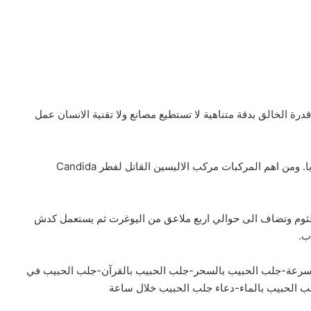
درة الخالق بدقة متناهية لا تستطيع مصانع ولا تقنية الانسان عمل
والثوم من النباتات التي تحوي مركبات قاتلة للفطور والبكتريا. ومن اهم المركبات مركب الاليسين القاتل لفطر Candida
لثوم وتضاف الى حوالي اربع ملاعق من اليوغرت ثم يستعمل كدش
ب.
سرعة-جلب الحبيب بالسحر-جلب الحبيب بالقرآن-جلب الحبيب في
ب الحبيب بالماء-دعاء جلب الحبيب خلال ساعة