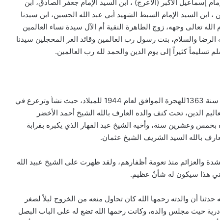
ام إسماعيل الأكبر (الأعرج) ، ابن السيد الإمام جعفر الصادق، ابن
ين ، ابن السيد الإمام السبط الشهيد أبي عبد الله الحسين، ابن سيدنا
الله تعالى وجهه، زوج الطاهرة النقية أم الآل سيدة نساء العالمين
ه الرضا والسلام، بنت رسول رب العالمين وقائد الغر المحجلين سيدنا
 تسليماً كثيراً إلى يوم الدين والحمد لله رب العالمين.
)، وذلك في سنة 1363للهجرة الموافق لعام 1944 للميلاد، حيث نشأ وترعرع في
اليم الدين، تحت كنف والده العارف بالله الشيخ أحمد الأخضر
ه بخمس وعشرين سنة، وأخيه الشيخ عبد القهار الذي يكبره بقرابة
عارف بالله السيد الشريف الشيخ عثمان.
بالشدة والعزائم منذ نعومة أظفارهم، ولقد ظهرت على الشيخ عبيد الله
ابني هذا سيكون له شأنٌ عظيم.
ده، حتى أنه حدثنا أن والدته رحمها الله كان تحاول منعه من الخروج ليلاً لصغر
ادرية حيث مجلس والده، وكانت رحمها الله تضع له على الباب البصل