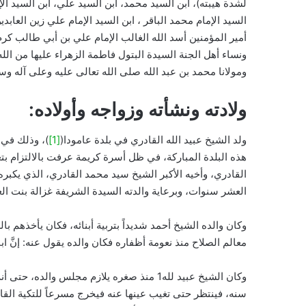
لشدة هيبته)، ابن السيد محمد، ابن السيد علي، ابن السيد الإم
السيد الإمام محمد الباقر ، ابن السيد الإمام علي زين العابد
أمير المؤمنين أسد الله الغالب الإمام علي بن أبي طالب كرم 
ونساء أهل الجنة السيدة البتول فاطمة الزهراء عليها من الل
ومولانا محمد بن عبد الله صلى الله تعالى عليه وعلى آله وسلم
ولادته ونشأته وزواجه وأولاده:
ولد الشيخ عبيد الله القادري في بلدة عامودا(
[1]
هذه البلدة المباركة، في ظل أسرة كريمة عرفت بالالتزام بتع
القادري، وأخيه الأكبر الشيخ سيد محمد القادري، الذي يكبر
العشر سنوات، وبرعاية والدته السيدة الشريفة غزالة بنت ال
وكان والده الشيخ أحمد شديداً بتربية أبنائه، فكان يأخذهم 
معالم الصلاح منذ نعومة أظفاره فكان والده يقول عنه: إنَّ 
وكان الشيخ عبيد لله1 منذ صغره يلازم مجلس وال
سنه، فينتظر حتى تغيب عينها عنه فيخرج مسرعاً للتكية الق