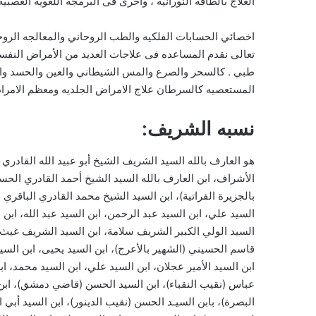
العلاج بالطاقة النورانية ، وأخرى فى البرمجة اللغوية العصب
اخصائي الحسابات الفلكيه والطب الروحاني والمعالجه الروحان
تعالى نقدم المساعده فى علاجات العديد من الأمراض النفسي
طبي . كالسحر والصرع والمس الشيطاني والعين والحسد والاس
المستعصيه كالسرطان علاج الامراض الجلديه ومعظم الامرا
نسبه الشريف:
هو العارف بالله السيد الشريف الشيخ أبو عبيد الله القادري
الأشراف، ابن العارف بالله السيد الشيخ أحمد القادري الحس
بالجزيرة الفراتية)، ابن السيد الشيخ محمد القادري الباقري 
السيد علي، ابن السيد عبد الرحمن، ابن السيد عبد الله، ابن 
السيد الولي الكبير الشريف سلامة، ابن السيد الشريف غيث،
قاسم الحسيني (الشهير بالأعرج)، ابن السيد يحيى، ابن السي
ابن السيد الأمير عجلان، ابن السيد علي، ابن السيد محمد، 
عباس (نقيب النقباء)، ابن السيد الحسن (قاضي دمشق)، اب
البصرة)، بابن السيـد الحسن (نقيب الدينور)، ابن السيد أب