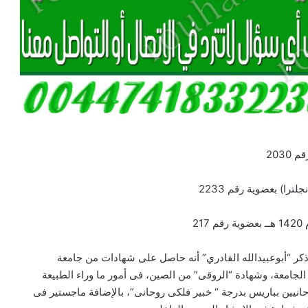
203
را) بعضوية رقم 2233
2
ذكر “أبوعبيدالله القادري” أنه حاصل على شهادات من جامعة
لجامعة، وشهادة “الروقى” من الصين، فى أمور ما وراء الطبيعة
روحانيين بباريس بدرجة “ خبير فلكى روحانى”، بالإضافة ماجستير فى