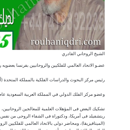
الشيخ الروحاني القادري
عضـو الاتحاد العالمي للفلكيين والروحانيين بفرنسا بعضويه رقم 0
رئيس مركز البحوث والدراسات الفلكية بالمملكة المتحدة (أنجلت
وعضو مركز الفلك الدولي في المملكة العربية السعودية عام 1420 هــ بعضوية رقم 17
تشكيك البعض فى المؤهلات العلمية للمعالجين الروحانيين، 
ريتشفيلد فى أمريكا، ودكتوراة فى الشفاء الروحى من نفس ا
(الميتافيزيقا)، ومحاضر دولى بالاتحاد العالمى للفلكيين ال