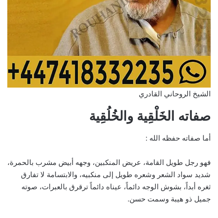
الشيخ الروحاني القادري
صفاته الخَلْقِية والخُلُقِية
أما صفاته حفظه الله :
فهو رجل طويل القامة، عريض المنكبين، وجهه أبيض مشرب بالحمرة،
شديد سواد الشعر وشعره طويل إلى منكبيه، والابتسامة لا تفارق
ثغره أبداً، بشوش الوجه دائماً، عيناه دائماً ترقرق بالعبرات، صوته
جميل ذو هيبة وسمت حسن.