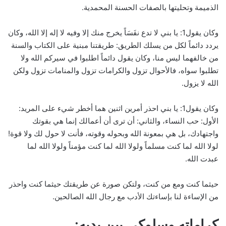
الذميمة وتحليتها بالصفات الحسنة المحمدية.
وكان يقول1: يا بني لا تدع نفَسَاً يخرج منك إلا وفيه لا إله إلا الله، وكان
يردد دائماً لكل من يسلك الطريق: طريقتنا مبنية على الكتاب والسنة
من خالفهما ليس منا، وكان يقول دائماً اطلبوا في سيركم الله ولا
تطلبوا سواه، فالأحوال تزول والكرامات تزول والمنامات تزول ولكن
الله لا يزول.
وكان يقول1: يا بني احذر أمرين اثنين هما أخطر شيء على المريد:
الأول: حب النساء، والثاني: أن ترى أن أعمالك إنما هي بقوتك
واجتهادك، بل هي بمعونة الله وبحوله وقوته، فأنت لا حول لك ولا قوة!
لولا الله لما كنت مسلماً ولولا الله لما كنت مؤمناً ولولا الله لما
عبدت الله.
حيثما كنت ومع من كنت، ولتكن صورة عن طريقتك حيثما كنت واحذر
من الإساءة لنا بإساءتك الأدب مع رجال الله الصالحين.
كراماته وسلوكي بين يديه: