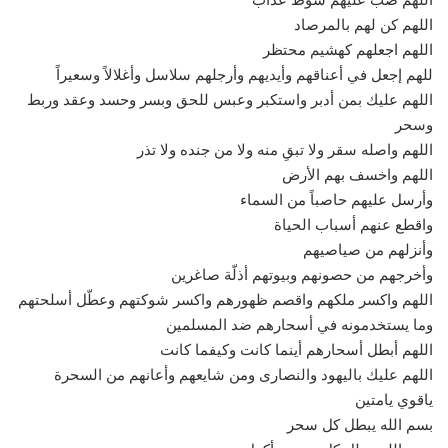
اللهم كن لهم بالمرصاد
اللهم اجعلهم كهشيم محتظر
للهم إجعل في أعناقهم وأيديهم وأرجلهم سلاسل وأغلالاً وسعيراً
اللهم عليك بمن أدبر واستكبر وعبس للحق وبسر وحسد وعقد وربط
وسحر
اللهم واصله سقر ولا تبقِ منه ولا من جنده ولا تذر
اللهم واخسف بهم الأرض
وأرسل عليهم حاصباً من السماء
واقطع عنهم أسباب الحياة
وأنزلهم من صياصيهم
وأخرجهم من حصونهم وبيوتهم أذلّة صاغرين
اللهم واكسر ملكهم واقصم ظهورهم واكسر شوكتهم وعطّل أسلحتهم
وما يستخدمونه في أسحارهم ضد المسلمين
اللهم أبطل أسحارهم أينما كانت وكيفما كانت
اللهم عليك باليهود والنصارى ومن شايعهم وأعانهم من السحرة
ياقوي يامتين
بسم الله يبطل كل سحر