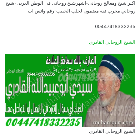
اكبر شيخ ومعالج روحانى-اشهرشيخ روحانى فى الوطن العربى-شيخ
روحاني مجرب ثقة مضمون لجلب الحبيب-رقم واتس اب
00447418332235
الشيخ الروحاني القادري
الشيخ الروحاني القادري