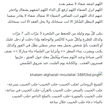
اللهم اشفه شفاء لا سقم بعده
اللهم انزل الشفاء اللهم ارفع كل الداء اللهم اشفهم بشفاك واحجر
عنهم اذاك اللهم انت الشافي لاشفاء الا شفاك شفاء لا يغادر سقما
اللهم لايبطل السِّحْرْ الا انت سبحانك ولا يحل العقد الا انت سبحانك
يتلى كلّ يوم وليلة من للحفظ من السّحرة 3 مرّات إلى 7 مرّات
وكذلك للصّرع ولكلّ شيء كالنّصر والوجاهة وإذا دخلت أو دخل عليك
أو إلتقيت بأيّ شخص يحمل معه سحر سفلي بَطَلَ في الفور وكذلك
يكتب ويشرب بماء المطر << وأنزلنا من السّماء ماء مباركا >> نصف
كاس صباحا وعند النّوم مساء ويُحْمَلْ معك حول العنق ، جرّبوا
فسترون العجب . والكتابة يوم السّبت عند شروق الشّمس
الشيخ الروحانى لجلب الحبيب-جلب الحبيب-جلب الحبيب بسرعة-
جلب الحبيب بالسحر-جلب الحبيب بالقرآن-جلب الحبيب في ساعة-
جلب الحبيب بالصورة-جلب الحبيب بالملح الناعم-جلب الحبيب
بالماء-دعاء جلب الحبيب خلال ساعة