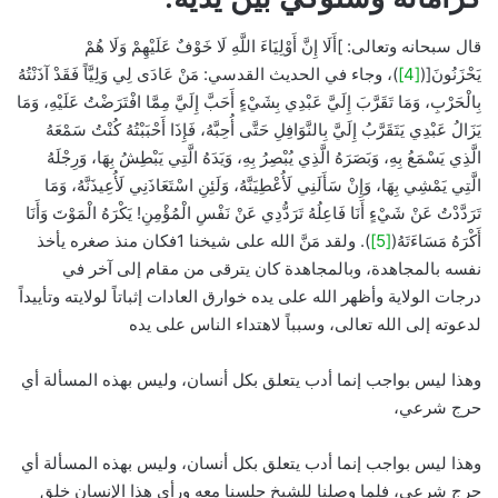
قال سبحانه وتعالى: ]أَلَا إِنَّ أَوْلِيَاءَ اللَّهِ لَا خَوْفٌ عَلَيْهِمْ وَلَا هُمْ
يَحْزَنُونَ[(
[4]
)، وجاء في الحديث القدسي: مَنْ عَادَى لِي وَلِيَّاً فَقَدْ آذَنْتُهُ
بِالْحَرْبِ، وَمَا تَقَرَّبَ إِلَيَّ عَبْدِي بِشَيْءٍ أَحَبَّ إِلَيَّ مِمَّا افْتَرَضْتُ عَلَيْهِ، وَمَا
يَزَالُ عَبْدِي يَتَقَرَّبُ إِلَيَّ بِالنَّوَافِلِ حَتَّى أُحِبَّهُ، فَإِذَا أَحْبَبْتُهُ كُنْتُ سَمْعَهُ
الَّذِي يَسْمَعُ بِهِ، وَبَصَرَهُ الَّذِي يُبْصِرُ بِهِ، وَيَدَهُ الَّتِي يَبْطِشُ بِهَا، وَرِجْلَهُ
الَّتِي يَمْشِي بِهَا، وَإِنْ سَأَلَنِي لَأُعْطِيَنَّهُ، وَلَئِنِ اسْتَعَاذَنِي لَأُعِيذَنَّهُ، وَمَا
تَرَدَّدْتُ عَنْ شَيْءٍ أَنَا فَاعِلُهُ تَرَدُّدِي عَنْ نَفْسِ الْمُؤْمِنِ! يَكْرَهُ الْمَوْتَ وَأَنَا
أَكْرَهُ مَسَاءَتَهُ(
[5]
). ولقد مَنَّ الله على شيخنا 1فكان منذ صغره يأخذ
نفسه بالمجاهدة، وبالمجاهدة كان يترقى من مقام إلى آخر في
درجات الولاية وأظهر الله على يده خوارق العادات إثباتاً لولايته وتأييداً
لدعوته إلى الله تعالى، وسبباً لاهتداء الناس على يده
وهذا ليس بواجب إنما أدب يتعلق بكل أنسان، وليس بهذه المسألة أي
حرج شرعي،
وهذا ليس بواجب إنما أدب يتعلق بكل أنسان، وليس بهذه المسألة أي
حرج شرعي، فلما وصلنا للشيخ جلسنا معه ورأى هذا الإنسان خلق