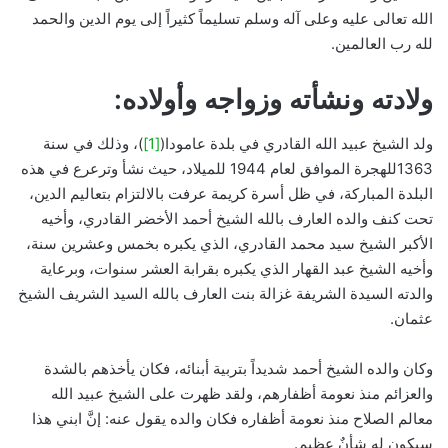
الله تعالى عليه وعلى آله وسلم تسليماً كثيراً إلى يوم الدين والحمد
لله رب العالمين.
ولادته ونشأته وزواجه وأولاده:
ولد الشيخ عبيد الله القادري في بلدة عامودا(
[1]
)، وذلك في سنة
1363للهجرة الموافق لعام 1944 للميلاد، حيث نشأ وترعرع في هذه
البلدة المباركة، في ظل أسرة كريمة عرفت بالالتزام بتعاليم الدين،
تحت كنف والده العارف بالله الشيخ أحمد الأخضر القادري، وأخيه
الأكبر الشيخ سيد محمد القادري، الذي يكبره بخمس وعشرين سنة،
وأخيه الشيخ عبد القهار الذي يكبره بقرابة العشر سنوات، وبرعاية
والدته السيدة الشريفة غزالة بنت العارف بالله السيد الشريف الشيخ
عثمان.
وكان والده الشيخ أحمد شديداً بتربية أبنائه، فكان يأخذهم بالشدة
والعزائم منذ نعومة أظفارهم، ولقد ظهرت على الشيخ عبيد الله
معالم الصلاح منذ نعومة أظفاره فكان والده يقول عنه: إنَّ ابني هذا
سيكون له شأنٌ عظيم.