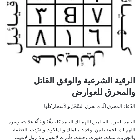
الرقية الشرعية والوفق القاتل
والمحرق للعوارض
الدّعاء المحرق الّذي يحرق السِّحْرْ والأسحار كلّها
الحمد لله رب العالمين اللهم لك الحمد كله دِقَّهُ وَ جَلَّهُ علانيته وسره
اللهم لك الحمد يا من توحّدت بالملك والملكوت وتفرّدت بالعظمة
والجبروت ملكت فقهرت وخلقت فأمرت لاتحول ولا تزول لاتغيب