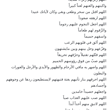
واكبتهم والعنهم لعناً كبيراً
اللهم اقتل من سحر وطغى وبغى وكان لآياتك عنيدا
اللهم ارهقه صعوداً
اللهم اجعل النجوم عليهم رجوماً
والزّقوم لهم طعاماً
واسقهم حميماً
اللهم ألق في قلوبهم الرعب
وفزّعهم وحل بينهم وبين مايشتهون
اللهم قتّلهم تقتيلاً وحرّقهم تحريقاً
اللهم صبّ من فوق رؤوسهم الحميم
اللهم واصهر به مافي الأرحام والظهور والأيدي والأرجل والعورات
والبطون
اللهم احرقهم بنار تأتيهم بغتة فتبهتهم لايستطيعون ردها عن وجوههم
وأجسادهم
واجعلهم حصيداً خامدين
اللهم صب عليهم العذاب صباً
اللهم لاتبقِ منهم أحداً أبداً
اللهم صب عليهم سوط عذاب