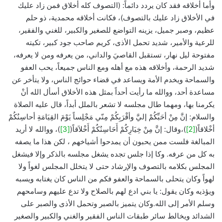
وأما أخلاقه فقد كان يردد دائماً: (التصوف كله أخلاق فمن زاد عليك
في الأخلاق زاد عليك بالتصوف)، فكانت أخلاقه محمدية، ذو حلم
عظيم، وصبر جميل، يزينه التواضع للصغير والكبير، للغني والفقير،
للرعية والأمير، شديد تحمل الأذى، كريم صاحب جود كبير، تكيته
مفتوحة ليل نهار، تستقبل القاصيَ والداني، من يعرفه ومن لا يعرفه،
شديد الرحمة، وأخلاقه هذه مع أهله ومع الناس جميعاً، يحب العفو
والسماحة ويخدم الأمة ويساعد في قضاء حوائج الناس، ولا يتأخر عن
مساعدة أحد، ووالله ما رأيت أحداً بمثل هذه الأخلاق أسأل الله أنْ
يكرمنا بها، ومهما طال مجلسه لا تشعر بالملل أبداً، قال عليه الصلاة
والسلام: إنَّ مِنْ أحَبِّكُمْ إليَّ وأقْرَبِكُمْ مِنّي مَجْلِساً يَوْمَ القِيَامَةِ أحاسِنُكُمْ
أخْلاقاً(
[2]
)،وقال: إنَّ مِنْ خِيَارِكُمْ أَحَاسِنُكُمْ أَخْلاَقاً(
[3]
)، ووالله لا أريد
المبالغة فلست ممن يحبون أن يمدحوا أشياخهم ، لكن هذا ما يصفه
به كل من عرفه. وكا إذا جلس تجده يشغل مجلسه بالذكر وإلا فيشغل
المجلس بكلامه بالتصوف والإرشاد حتى لا يتخلل المجلس لغواً ولا
لهواً وكان يتحلى بالسماحة والعفو فكم من الناس كان يغتابه ويسبه
ويؤذيه وكان يقول: يا بني ادع لهم بالصلاح ولا تدع عليهم وسامحهم
وسلم الأمر إلى الله.وكان يتميز بالصبر وتحمل الأذى والصبر على
الشدائد ويخالط سائر طبقات الناس الفقير والغني والكبير والصغير