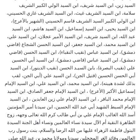
السيد زين، ابن السيد شريف، ابن السيد الولي الكبير الشريف
سلامة، ابن السيد الشريف غيث، ابن السيد الشريف غازي الحسيني،
ابن الولي الكبير السيد الشريف قاسم الحسيني (الشهير بالأعرج)،
ابن السيد يحيى، ابن السيد إسماعيل، ابن السيد هاشم، ابن السيد
عبد الله، ابن السيد شريف، ابن السيد الأمير عجلان، ابن السيد علي،
ابن السيد محمد، ابن السيد جعفر، ابن السيد الحسن الشجاع (قاضي
دمشق)، ابن السيد عباس (نقيب النقباء)، ابن السيد الحسن (قاضي
دمشق)، ابن السيد عباس (قاضي دمشق)، ابن السيد أبي الحسين
علي (نقيب البصرة)، بابن السيـد الحسن (نقيب الدينور)، ابن السيد
أبي الحسن الحسين (قتيل الجن)، ابن السيد علي (أبي الجن، لقب
بذلك لشدة هيبته)، ابن السيد محمد، ابن السيد علي، ابن السيد الإمام
إسماعيل الأكبر (الأعرج) ، ابن السيد الإمام جعفر الصادق، ابن السيد
الإمام محمد الباقر ، ابن السيد الإمام علي زين العابدين ، ابن السيد
الإمام السبط الشهيد أبي عبد الله الحسين، ابن سيدنا أمير المؤمنين
أسد الله الغالب الإمام علي بن أبي طالب كرم الله تعالى وجهه، زوج
الطاهرة النقية أم الآل سيدة نساء العالمين ونساء أهل الجنة السيدة
البتول فاطمة الزهراء عليها من الله الرضا والسلام، بنت رسول رب
العالمين وقائد الغر المحجلين سيدنا ومولانا محمد بن عبد الله صلى