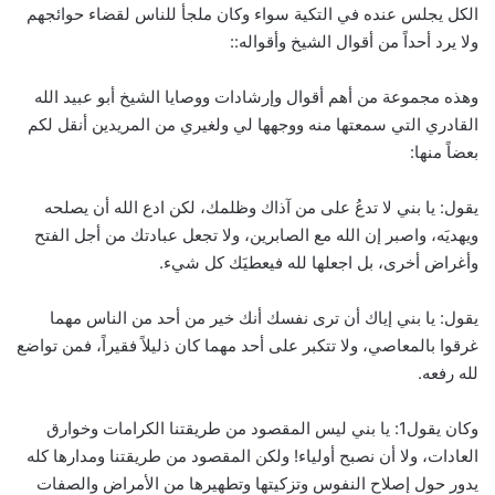
الكل يجلس عنده في التكية سواء وكان ملجأ للناس لقضاء حوائجهم
ولا يرد أحداً من أقوال الشيخ وأقواله::
وهذه مجموعة من أهم أقوال وإرشادات ووصايا الشيخ أبو عبيد الله
القادري التي سمعتها منه ووجهها لي ولغيري من المريدين أنقل لكم
بعضاً منها:
يقول: يا بني لا تدعُ على من آذاك وظلمك، لكن ادع الله أن يصلحه
ويهديَه، واصبر إن الله مع الصابرين، ولا تجعل عبادتك من أجل الفتح
وأغراض أخرى، بل اجعلها لله فيعطيَك كل شيء.
يقول: يا بني إياك أن ترى نفسك أنك خير من أحد من الناس مهما
غرقوا بالمعاصي، ولا تتكبر على أحد مهما كان ذليلاً فقيراً، فمن تواضع
لله رفعه.
وكان يقول1: يا بني ليس المقصود من طريقتنا الكرامات وخوارق
العادات، ولا أن نصبح أولياء! ولكن المقصود من طريقتنا ومدارها كله
يدور حول إصلاح النفوس وتزكيتها وتطهيرها من الأمراض والصفات