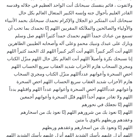
ولاتفوت ، قائم بنفسك سبحانك أنت الواحد العظيم في جلاله وقدسه
القادر العليم بأحوال جنه وإنسه الكبير المتعال العالم بكل حال
سبحانك أنت المتكبر ذو الجلال والإكرام نحمدك سبحانك بحمد الأنبياء
والأولياء والصالحين والملآئكة المقربين اللهم إنّا نحمدك بما تحب أن
تسمع من عبادك حمداً اللهم نحمدك حمداً كثيراً اللهم صل وسلم
وبارك على عبدك ونبيك محمدٍ وعلى آله وأصحابه الطيبين الطاهرين
اللهم أنت أكبر كبيراً .اللهم أنت أكبر كبيراً اللهم لك الحمد كثيراً اللهم
إنا نسبحك بكرة وأصيلاً اللهم أنت العالم بكل حال اللهم منزّل الكتاب
ومجريَ السحاب هازم الأحزاب شديد العقاب سريع الحساب اللهم
احصِ السحرة وأعوانهم عدداًاللهم منزّل الكتاب ومجريَ السحاب
هازم الأحزاب شديد العقاب سريع الحساب اللهم احصِ السحرة
وأعوانهم عدداًاللهم احصِ السحرة وأعوانهم عدداً اللهم واقتلهم بدداً
اللهم ولا تغادر منهم أحداً اللهم قتّل السحرة وأعوانهم أجمعين
اللهم إنّا نجعلك في نحورهم
اللهم إنّا نعوذ بك من شرورهم اللهم إنّا نعوذ بك من اسحارهم
وعقدهم وربطهم ياقوي يا متين
اللهم إنّا ونعوذ بك من اسحارهم وعقدهم وربطهم
اللهم أنزل عليهم بأسك الشديد اللهم أنزل عليهم بأسك الشديد اللهم