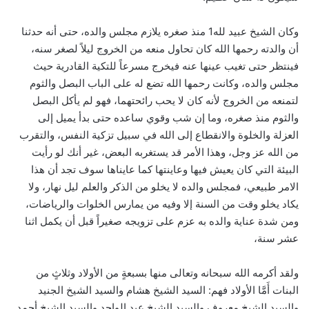
وكان الشيخ عبيد لله1 منذ صغره يلازم مجلس والده، حتى أنه حدثنا
أن والدته رحمها الله كان تحاول منعه من الخروج ليلاً لصغر سنه،
فينتظر حتى تغيب عينها عنه فيخرج مسرعاً للتكية القادرية حيث
مجلس والده، وكانت رحمها الله تضع له على الباب البصل والثوم
لتمنعه من الخروج لأنه كان لا يحب رائحتهما، فهو لم يأكل البصل
والثوم منذ صغره، وما إن شب وقوي ساعده حتى بدأ يميل إلى
العزلة والخلوة والانقطاع إلى الله في سبيل تزكية النفس، والتقرب
من الله عز وجل، وهذا الأمر قد يستغربه البعض، غير أنك لو رأيت
البيئة التي كان يعيش فيها وعاينتها كما عايناها سوف تجد أن هذا
الامر طبيعي، فمجلس والده لا يخلو من الذكر والعلم ليل نهار، ولا
يكاد يخلو وقت من السنة إلا وفيه من يمارس الخلوات والرياضات،
ومن شدة عناية والده به عزم على تزويجه صغيراً قبل أن يكمل اثنا
عشر سنة،
ولقد أكرمه الله سبحانه وتعالى منها بسبعةٍ من الأولاد وثلاثٍ من
البنات أَمَّا الأولاد فهم: السيد الشيخ هشام والسيد الشيخ الجنيد
والسيد الشيخ معروف والسيد الشيخ عبد الواحد والسيد الشيخ أحمد