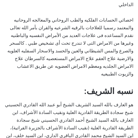
الداخلي
اخصائي الحسابات الفلكيه والطب الروحاني والمعالجه الروحانيه
والمعتمد رسميا للعلاجات بالرقيه الشرعيه والقران بأمر الله تعالى
نقدم المساعده فى علاجات العديد من الأمراض النفسيه والباطنيه
وغيرها من الامراض التى لا تندرج تحت أى تشخيص طبي . كالسحر
والصرع والمس الشيطاني والعين والحسد والاسحار السفليه العلويه
والارضية علاج العقم علاج الامراض المستعصيه كالسرطان علاج
الامراض الجلديه ومعظم الامراض العضويه عن طريق الاعشاب
والزيوت الطبيعيه
نسبه الشريف:
هو العارف بالله السيد الشريف الشيخ أبو عبيد الله القادري الحسيني
شيخ سجادة الطريقة القادرية العلية ونقيب السادة الأشراف، ابن
العارف بالله السيد الشيخ أحمد القادري الحسيني شيخ سجادة
الطريقة القادرية العلية (نقيب السادة الأشراف بالجزيرة الفراتية)،
ابن السيد الشيخ محمد القادري الباقري الداري، ابن السيد خلف، ابن