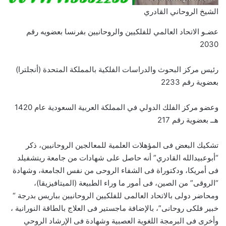
الشيخ الروحاني القادري
عضـو الاتحاد العالمي للفلكيين والروحانيين بفرنسا بعضويه رقم
2030
رئيس مركز البحوث والدراسات الفلكية بالمملكة المتحدة (أنجلترا)
بعضوية رقم 2233
وعضو مركز الفلك الدولي في المملكة العربية السعودية عام 1420
هــ بعضوية رقم 217
تشكيك البعض فى المؤهلات العلمية للمعالجين الروحانيين، ذكر
“أبوعبيدالله القادري” أنه حاصل على شهادات من جامعة ريتشفيلد
فى أمريكا، ودكتوراة فى الشفاء الروحى من نفس الجامعة، وشهادة
“الروقى” من الصين، فى أمور ما وراء الطبيعة (الميتافيزيقا)،
ومحاضر دولى بالاتحاد العالمى للفلكيين الروحانيين بباريس بدرجة “
خبير فلكى روحانى”، بالإضافة ماجستير فى العلاج بالطاقة النورانية ،
وأخرى فى البرمجة اللغوية العصبية وشهادة فى الإرشاد الروحي