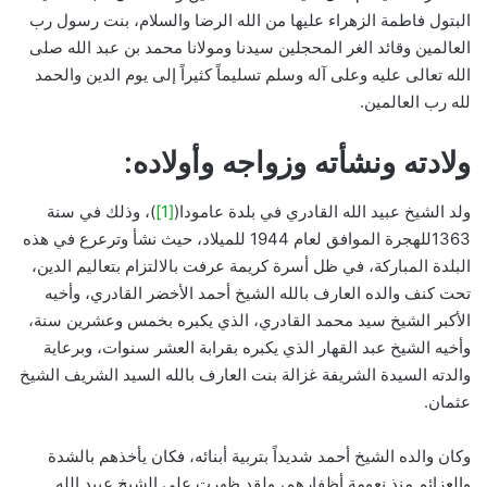
البتول فاطمة الزهراء عليها من الله الرضا والسلام، بنت رسول رب
العالمين وقائد الغر المحجلين سيدنا ومولانا محمد بن عبد الله صلى
الله تعالى عليه وعلى آله وسلم تسليماً كثيراً إلى يوم الدين والحمد
لله رب العالمين.
ولادته ونشأته وزواجه وأولاده:
ولد الشيخ عبيد الله القادري في بلدة عامودا(
[1]
)، وذلك في سنة
1363للهجرة الموافق لعام 1944 للميلاد، حيث نشأ وترعرع في هذه
البلدة المباركة، في ظل أسرة كريمة عرفت بالالتزام بتعاليم الدين،
تحت كنف والده العارف بالله الشيخ أحمد الأخضر القادري، وأخيه
الأكبر الشيخ سيد محمد القادري، الذي يكبره بخمس وعشرين سنة،
وأخيه الشيخ عبد القهار الذي يكبره بقرابة العشر سنوات، وبرعاية
والدته السيدة الشريفة غزالة بنت العارف بالله السيد الشريف الشيخ
عثمان.
وكان والده الشيخ أحمد شديداً بتربية أبنائه، فكان يأخذهم بالشدة
والعزائم منذ نعومة أظفارهم، ولقد ظهرت على الشيخ عبيد الله