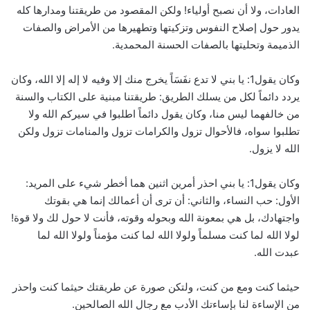
العادات، ولا أن نصبح أولياء! ولكن المقصود من طريقتنا ومدارها كله
يدور حول إصلاح النفوس وتزكيتها وتطهيرها من الأمراض والصفات
الذميمة وتحليتها بالصفات الحسنة المحمدية.
وكان يقول1: يا بني لا تدع نفَسَاً يخرج منك إلا وفيه لا إله إلا الله، وكان
يردد دائماً لكل من يسلك الطريق: طريقتنا مبنية على الكتاب والسنة
من خالفهما ليس منا، وكان يقول دائماً اطلبوا في سيركم الله ولا
تطلبوا سواه، فالأحوال تزول والكرامات تزول والمنامات تزول ولكن
الله لا يزول.
وكان يقول1: يا بني احذر أمرين اثنين هما أخطر شيء على المريد:
الأول: حب النساء، والثاني: أن ترى أن أعمالك إنما هي بقوتك
واجتهادك، بل هي بمعونة الله وبحوله وقوته، فأنت لا حول لك ولا قوة!
لولا الله لما كنت مسلماً ولولا الله لما كنت مؤمناً ولولا الله لما
عبدت الله.
حيثما كنت ومع من كنت، ولتكن صورة عن طريقتك حيثما كنت واحذر
من الإساءة لنا بإساءتك الأدب مع رجال الله الصالحين.