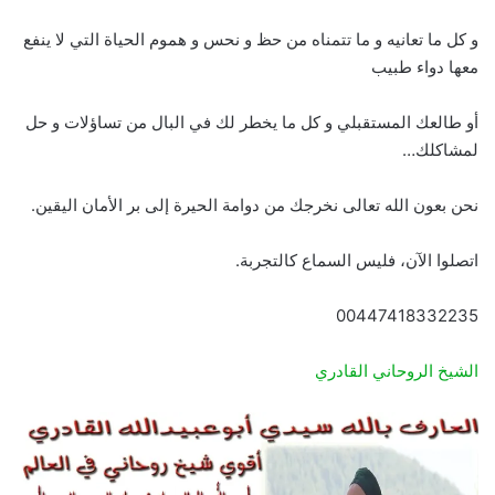
و كل ما تعانيه و ما تتمناه من حظ و نحس و هموم الحياة التي لا ينفع
معها دواء طبيب
أو طالعك المستقبلي و كل ما يخطر لك في البال من تساؤلات و حل
لمشاكلك…
نحن بعون الله تعالى نخرجك من دوامة الحيرة إلى بر الأمان اليقين.
اتصلوا الآن، فليس السماع كالتجربة.
00447418332235
الشيخ الروحاني القادري