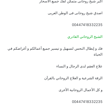
اكبر شيخ روحانى متمكن لفك جميع الاسحار
اصدق شيخ روحانى فى الوطن العربى
00447418332235
الشيخ الروحاني القادري
فك و إبطال النحس لتسهيل و تيسير جميع أعمالكم و أغراضكم في
الحياة
علاج العقم لدى الرجال و النساء
الرقة الشرعية و العلاج الروحاني بالقرآن
و كل الأعمال الروحانية الأخرى
00447418332235