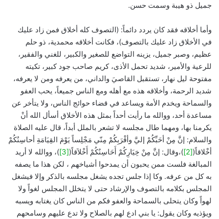
جميل ذو هيبة وسمت حسن.
وأما أخلاقه فقد كان يردد دائماً: (التصوف كله أخلاق فمن زاد عليك
في الأخلاق زاد عليك بالتصوف)، فكانت أخلاقه محمدية، ذو حلم
عظيم، وصبر جميل، يزينه التواضع للصغير والكبير، للغني والفقير،
للرعية والأمير، شديد تحمل الأذى، كريم صاحب جود كبير، تكيته
مفتوحة ليل نهار، تستقبل القاصيَ والداني، من يعرفه ومن لا يعرفه،
شديد الرحمة، وأخلاقه هذه مع أهله ومع الناس جميعاً، يحب العفو
والسماحة ويخدم الأمة ويساعد في قضاء حوائج الناس، ولا يتأخر عن
مساعدة أحد، ووالله ما رأيت أحداً بمثل هذه الأخلاق أسأل الله أنْ
يكرمنا بها، ومهما طال مجلسه لا تشعر بالملل أبداً، قال عليه الصلاة
والسلام: إنَّ مِنْ أحَبِّكُمْ إليَّ وأقْرَبِكُمْ مِنّي مَجْلِساً يَوْمَ القِيَامَةِ أحاسِنُكُمْ
أخْلاقاً(
[2]
)،وقال: إنَّ مِنْ خِيَارِكُمْ أَحَاسِنُكُمْ أَخْلاَقاً(
[3]
)، ووالله لا أريد
المبالغة فلست ممن يحبون أن يمدحوا أشياخهم ، لكن هذا ما يصفه
به كل من عرفه. وكا إذا جلس تجده يشغل مجلسه بالذكر وإلا فيشغل
المجلس بكلامه بالتصوف والإرشاد حتى لا يتخلل المجلس لغواً ولا
لهواً وكان يتحلى بالسماحة والعفو فكم من الناس كان يغتابه ويسبه
ويؤذيه وكان يقول: يا بني ادع لهم بالصلاح ولا تدع عليهم وسامحهم