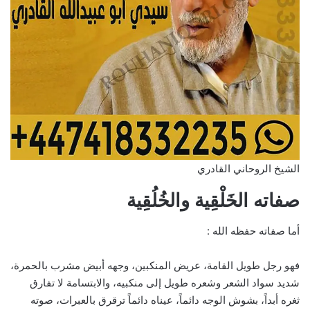
الشيخ الروحاني القادري
صفاته الخَلْقِية والخُلُقِية
أما صفاته حفظه الله :
فهو رجل طويل القامة، عريض المنكبين، وجهه أبيض مشرب بالحمرة،
شديد سواد الشعر وشعره طويل إلى منكبيه، والابتسامة لا تفارق
ثغره أبداً، بشوش الوجه دائماً، عيناه دائماً ترقرق بالعبرات، صوته