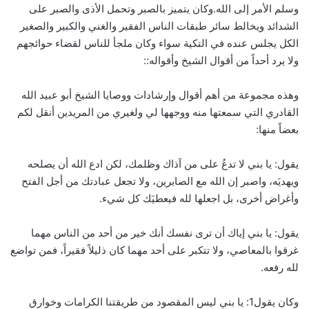
وسلم الأمر إلى الله.وكان يتميز بالصبر وتحمل الأذى والصبر على
الشدائد ويخالط سائر طبقات الناس الفقير والغني والكبير والصغير
الكل يجلس عنده في التكية سواء وكان ملجأ للناس لقضاء حوائجهم
ولا يرد أحداً من أقوال الشيخ وأقواله::
وهذه مجموعة من أهم أقوال وإرشادات ووصايا الشيخ أبو عبيد الله
القادري التي سمعتها منه ووجهها لي ولغيري من المريدين أنقل لكم
بعضاً منها:
يقول: يا بني لا تدعُ على من آذاك وظلمك، لكن ادع الله أن يصلحه
ويهديَه، واصبر إن الله مع الصابرين، ولا تجعل عبادتك من أجل الفتح
وأغراض أخرى، بل اجعلها لله فيعطيَك كل شيء.
يقول: يا بني إياك أن ترى نفسك أنك خير من أحد من الناس مهما
غرقوا بالمعاصي، ولا تتكبر على أحد مهما كان ذليلاً فقيراً، فمن تواضع
لله رفعه.
وكان يقول1: يا بني ليس المقصود من طريقتنا الكرامات وخوارق