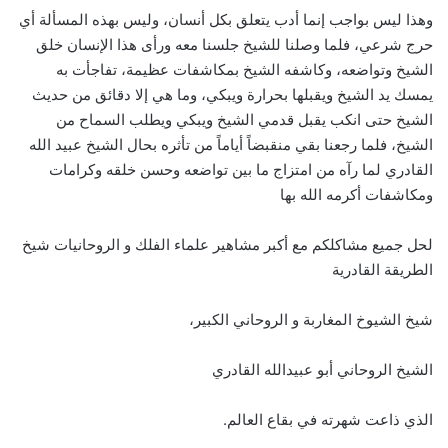
وهذا ليس بواجب إنما أدب يتعلق بكل أنسان، وليس بهذه المسألة أي
حرج شرعي، فلما وصلنا للشيخ جلسنا معه ورأى هذا الإنسان خلق
الشيخ وتواضعه، وكاشفه الشيخ بمكاشفات عظيمة، تفاجأت به
يمسك يد الشيخ ويقبلها بحرارة ويبكي، وما هي إلا دقائق من حديث
الشيخ حتى انكب يقبل قدمي الشيخ ويبكي ويطلب السماح من
الشيخ، فلما رجعنا بقي منقبضاً أياماً من تأثره بحال الشيخ عبيد الله
القادري لما رآه من امتزاج ما بين تواضعه وحسن خلقه وكرامات
ومكاشفات أكرمه الله بها
لحل جميع مشاكلكم مع أكبر مشاهير علماء الفلك و الروحانيات شيخ
الطريقة القادرية
شيخ الشيوخ المغاربة و الروحاني الكبير،
الشيخ الروحاني أبو عبيدالله القادري
الذي ذاعت شهرته في بقاع العالم.