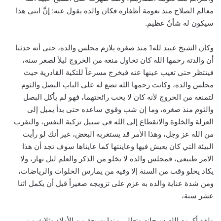
معالم الصلاح منذ نعومة أظفاره فكان والده يقول عنه: إنَّ ابني هذا
سيكون له شأنٌ عظيم.
وكان الشيخ عبيد لله1 منذ صغره يلازم مجلس والده، حتى أنه حدثنا
أن والدته رحمها الله كان تحاول منعه من الخروج ليلاً لصغر سنه،
فينتظر حتى تغيب عينها عنه فيخرج مسرعاً للتكية القادرية حيث
مجلس والده، وكانت رحمها الله تضع له على الباب البصل والثوم
لتمنعه من الخروج لأنه كان لا يحب رائحتهما، فهو لم يأكل البصل
والثوم منذ صغره، وما إن شب وقوي ساعده حتى بدأ يميل إلى
العزلة والخلوة والانقطاع إلى الله في سبيل تزكية النفس، والتقرب
من الله عز وجل، وهذا الأمر قد يستغربه البعض، غير أنك لو رأيت
البيئة التي كان يعيش فيها وعاينتها كما عايناها سوف تجد أن هذا
الامر طبيعي، فمجلس والده لا يخلو من الذكر والعلم ليل نهار، ولا
يكاد يخلو وقت من السنة إلا وفيه من يمارس الخلوات والرياضات،
ومن شدة عناية والده به عزم على تزويجه صغيراً قبل أن يكمل اثنا
عشر سنة،
ولقد أكرمه الله سبحانه وتعالى منها بسبعةٍ من الأولاد وثلاثٍ من