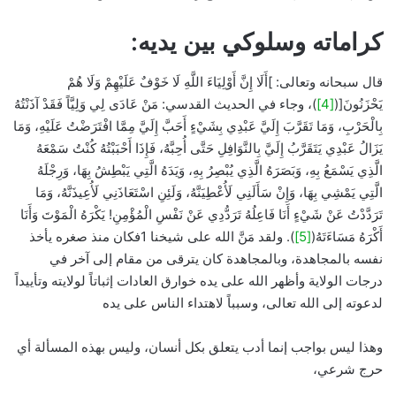
كراماته وسلوكي بين يديه:
قال سبحانه وتعالى: ]أَلَا إِنَّ أَوْلِيَاءَ اللَّهِ لَا خَوْفٌ عَلَيْهِمْ وَلَا هُمْ
يَحْزَنُونَ[(
[4]
)، وجاء في الحديث القدسي: مَنْ عَادَى لِي وَلِيَّاً فَقَدْ آذَنْتُهُ
بِالْحَرْبِ، وَمَا تَقَرَّبَ إِلَيَّ عَبْدِي بِشَيْءٍ أَحَبَّ إِلَيَّ مِمَّا افْتَرَضْتُ عَلَيْهِ، وَمَا
يَزَالُ عَبْدِي يَتَقَرَّبُ إِلَيَّ بِالنَّوَافِلِ حَتَّى أُحِبَّهُ، فَإِذَا أَحْبَبْتُهُ كُنْتُ سَمْعَهُ
الَّذِي يَسْمَعُ بِهِ، وَبَصَرَهُ الَّذِي يُبْصِرُ بِهِ، وَيَدَهُ الَّتِي يَبْطِشُ بِهَا، وَرِجْلَهُ
الَّتِي يَمْشِي بِهَا، وَإِنْ سَأَلَنِي لَأُعْطِيَنَّهُ، وَلَئِنِ اسْتَعَاذَنِي لَأُعِيذَنَّهُ، وَمَا
تَرَدَّدْتُ عَنْ شَيْءٍ أَنَا فَاعِلُهُ تَرَدُّدِي عَنْ نَفْسِ الْمُؤْمِنِ! يَكْرَهُ الْمَوْتَ وَأَنَا
أَكْرَهُ مَسَاءَتَهُ(
[5]
). ولقد مَنَّ الله على شيخنا 1فكان منذ صغره يأخذ
نفسه بالمجاهدة، وبالمجاهدة كان يترقى من مقام إلى آخر في
درجات الولاية وأظهر الله على يده خوارق العادات إثباتاً لولايته وتأييداً
لدعوته إلى الله تعالى، وسبباً لاهتداء الناس على يده
وهذا ليس بواجب إنما أدب يتعلق بكل أنسان، وليس بهذه المسألة أي
حرج شرعي،