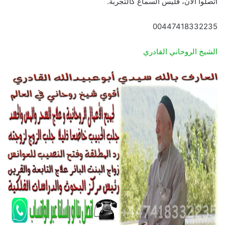
اتصلوا الآن، فليس السماع كالتجربة.
00447418332235
الشيخ الروحاني القادري