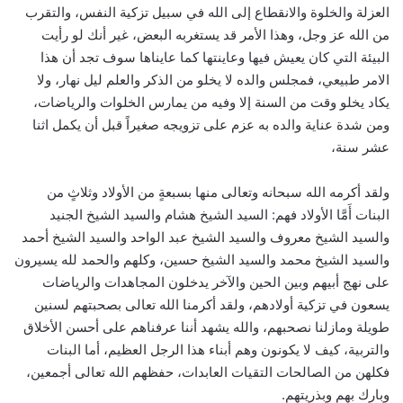
العزلة والخلوة والانقطاع إلى الله في سبيل تزكية النفس، والتقرب
من الله عز وجل، وهذا الأمر قد يستغربه البعض، غير أنك لو رأيت
البيئة التي كان يعيش فيها وعاينتها كما عايناها سوف تجد أن هذا
الامر طبيعي، فمجلس والده لا يخلو من الذكر والعلم ليل نهار، ولا
يكاد يخلو وقت من السنة إلا وفيه من يمارس الخلوات والرياضات،
ومن شدة عناية والده به عزم على تزويجه صغيراً قبل أن يكمل اثنا
عشر سنة،
ولقد أكرمه الله سبحانه وتعالى منها بسبعةٍ من الأولاد وثلاثٍ من
البنات أَمَّا الأولاد فهم: السيد الشيخ هشام والسيد الشيخ الجنيد
والسيد الشيخ معروف والسيد الشيخ عبد الواحد والسيد الشيخ أحمد
والسيد الشيخ محمد والسيد الشيخ حسين، وكلهم والحمد لله يسيرون
على نهج أبيهم وبين الحين والآخر يدخلون المجاهدات والرياضات
يسعون في تزكية أولادهم، ولقد أكرمنا الله تعالى بصحبتهم لسنين
طويلة ومازلنا نصحبهم، والله يشهد أننا عرفناهم على أحسن الأخلاق
والتربية، كيف لا يكونون وهم أبناء هذا الرجل العظيم، أما البنات
فكلهن من الصالحات التقيات العابدات، حفظهم الله تعالى أجمعين،
وبارك بهم وبذريتهم.