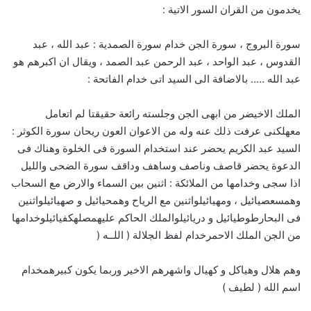
يخدمون من القران السور الاتية :
سورة البروج ، سورة الجن خدام سورة الصمدية : عبد الله ، عبد
القدوس ، عبد الواحد ، عبد الرحمن عبد الصمد ، ويقال ان اكبرهم هو
عبد الله ….. بالاضافة الى السيد اتى خدام الفاتحة :
الملك الاخيضر من ابهى الجن وجلسته رائعة حقيقتا لم اتعامل
معهلكنى عرفت ذلك عنه وله من الاعوان العون ريحان سورة الكوثر :
السيد عبد الكريم يحضر عند استخدام السورة فى الخلوة وهناك فى
الدعوة يحضر قاصف وناصف وساهف وداقف سورة الضحى والليل
اذا سجى وخدامها من الملائكة : اثنين بين السماء والارض مع السحاب
وهمسعصيائيل ، ومهيائيلواثنين مع الرياح وهمحيائيل و صهيائيلواثنين
فى البحارطوطيائيل و دريائيلوالملك الحاكم عليهمصلهكفيائيلوخدامها
من الجن الملك الاحمرخدام لفظ الجلالة ( اللــه (
وهم هلال وهياكل و كهيال واشهرهم الاخير وربما يكون كبيرهمخدام
اسم الله ( لطيف )