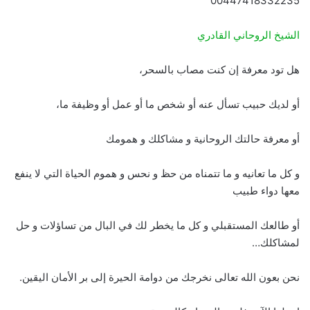
00447418332235
الشيخ الروحاني القادري
هل تود معرفة إن كنت مصاب بالسحر،
أو لديك حبيب تسأل عنه أو شخص ما أو عمل أو وظيفة ما،
أو معرفة حالتك الروحانية و مشاكلك و همومك
و كل ما تعانيه و ما تتمناه من حظ و نحس و هموم الحياة التي لا ينفع
معها دواء طبيب
أو طالعك المستقبلي و كل ما يخطر لك في البال من تساؤلات و حل
لمشاكلك…
نحن بعون الله تعالى نخرجك من دوامة الحيرة إلى بر الأمان اليقين.