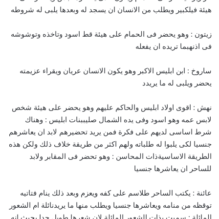
هيئة فيلكبير ويطلب من الانسان ان يسجد له وبعدها يلبى له شروطه
زيتون : وهو يحضر فى الحمام على هيئة قط اسود وتاخذه وتوشوشه
فى اذنهبما تريده ان يفعله
ساروخ : ابن ابليس الاكبر وهو يكون الانسان عريان ويقراء عزيمته
يحضر ويلبى له ما يريدد
نهش : اقوى اولاد ابليس والحاكم عليهم وهو يحضر على هيئة شخص
لابس عمه وهو اسود وفى يده الشمال صليببنات ابليس : وهناك
شرط اساسى لديهم على فكرة فمن يريد تحضيرهم لابد ان يعاشرهم
جنسيا لكى يلبوا له طلباته ولهم اكثر من طريقة خلاف ذلك ولكن هذه
الطريقة الاساسيةذات المحاسن : وهو تحضر فى المقابر ولابد
للساحر ان يعاشرها جنسيا
عائنة : يكتب الساحر طلاسم على كفه ويعزم وبعد ذلك ينام فتاتيه
توقظه من منامه ويعاشرها جنسيا ويطلب منها ما يريدنائلة ام الشعور
المائلة : سميت بذات الشعور المائلة لان شعرها طويل جدا بحيث انه