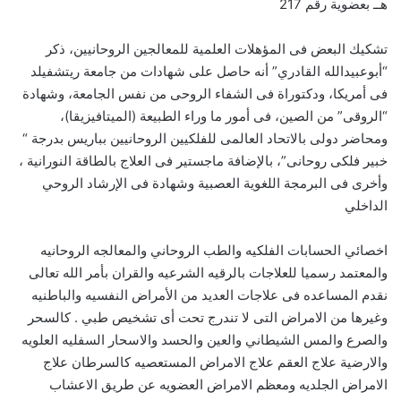
هــ بعضوية رقم 217
تشكيك البعض فى المؤهلات العلمية للمعالجين الروحانيين، ذكر
“أبوعبيدالله القادري” أنه حاصل على شهادات من جامعة ريتشفيلد
فى أمريكا، ودكتوراة فى الشفاء الروحى من نفس الجامعة، وشهادة
“الروقى” من الصين، فى أمور ما وراء الطبيعة (الميتافيزيقا)،
ومحاضر دولى بالاتحاد العالمى للفلكيين الروحانيين بباريس بدرجة “
خبير فلكى روحانى”، بالإضافة ماجستير فى العلاج بالطاقة النورانية ،
وأخرى فى البرمجة اللغوية العصبية وشهادة فى الإرشاد الروحي
الداخلي
اخصائي الحسابات الفلكيه والطب الروحاني والمعالجه الروحانيه
والمعتمد رسميا للعلاجات بالرقيه الشرعيه والقران بأمر الله تعالى
نقدم المساعده فى علاجات العديد من الأمراض النفسيه والباطنيه
وغيرها من الامراض التى لا تندرج تحت أى تشخيص طبي . كالسحر
والصرع والمس الشيطاني والعين والحسد والاسحار السفليه العلويه
والارضية علاج العقم علاج الامراض المستعصيه كالسرطان علاج
الامراض الجلديه ومعظم الامراض العضويه عن طريق الاعشاب