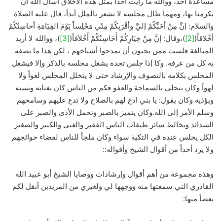
مساعدة أحد، ووالله ما رأيت أحداً بمثل هذه الأخلاق أسأل الله أنْ
يكرمنا بها، ومهما طال مجلسه لا تشعر بالملل أبداً، قال عليه الصلاة
والسلام: إنَّ مِنْ أحَبِّكُمْ إليَّ وأقْرَبِكُمْ مِنّي مَجْلِساً يَوْمَ القِيَامَةِ أحاسِنُكُمْ
أخْلاقاً(
[2]
)،وقال: إنَّ مِنْ خِيَارِكُمْ أَحَاسِنُكُمْ أَخْلاَقاً(
[3]
)، ووالله لا أريد
المبالغة فلست ممن يحبون أن يمدحوا أشياخهم ، لكن هذا ما يصفه
به كل من عرفه. وكا إذا جلس تجده يشغل مجلسه بالذكر وإلا فيشغل
المجلس بكلامه بالتصوف والإرشاد حتى لا يتخلل المجلس لغواً ولا
لهواً وكان يتحلى بالسماحة والعفو فكم من الناس كان يغتابه ويسبه
ويؤذيه وكان يقول: يا بني ادع لهم بالصلاح ولا تدع عليهم وسامحهم
وسلم الأمر إلى الله.وكان يتميز بالصبر وتحمل الأذى والصبر على
الشدائد ويخالط سائر طبقات الناس الفقير والغني والكبير والصغير
الكل يجلس عنده في التكية سواء وكان ملجأ للناس لقضاء حوائجهم
ولا يرد أحداً من أقوال الشيخ وأقواله::
وهذه مجموعة من أهم أقوال وإرشادات ووصايا الشيخ أبو عبيد الله
القادري التي سمعتها منه ووجهها لي ولغيري من المريدين أنقل لكم
بعضاً منها: