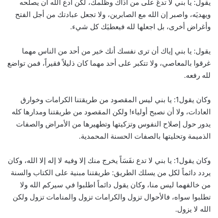
يقول: يا بني لا تدعُ على من آذاك وظلمك، لكن ادع الله أن يصلحه
ويهديَه، واصبر إن الله مع الصابرين، ولا تجعل عبادتك من أجل الفتح
وأغراض أخرى، بل اجعلها لله فيعطيَك كل شيء.
يقول: يا بني إياك أن ترى نفسك أنك خير من أحد من الناس مهما
غرقوا بالمعاصي، ولا تتكبر على أحد مهما كان ذليلاً فقيراً، فمن تواضع
لله رفعه.
وكان يقول1: يا بني ليس المقصود من طريقتنا الكرامات وخوارق
العادات، ولا أن نصبح أولياء! ولكن المقصود من طريقتنا ومدارها كله
يدور حول إصلاح النفوس وتزكيتها وتطهيرها من الأمراض والصفات
الذميمة وتحليتها بالصفات الحسنة المحمدية.
وكان يقول1: يا بني لا تدع نفَسَاً يخرج منك إلا وفيه لا إله إلا الله، وكان
يردد دائماً لكل من يسلك الطريق: طريقتنا مبنية على الكتاب والسنة
من خالفهما ليس منا، وكان يقول دائماً اطلبوا في سيركم الله ولا
تطلبوا سواه، فالأحوال تزول والكرامات تزول والمنامات تزول ولكن
الله لا يزول.