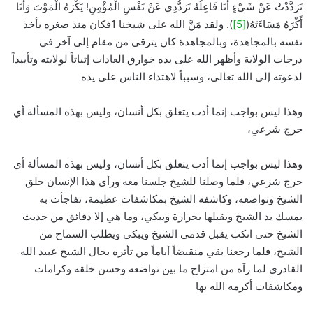
تَرَدَّدْتُ عَنْ شَيْءٍ أَنَا فَاعِلُهُ تَرَدُّدِي عَنْ نَفْسِ الْمُؤْمِنِ! يَكْرَهُ الْمَوْتَ وَأَنَا
أَكْرَهُ مَسَاءَتَهُ(
[5]
). ولقد مَنَّ الله على شيخنا 1فكان منذ صغره يأخذ
نفسه بالمجاهدة، وبالمجاهدة كان يترقى من مقام إلى آخر في
درجات الولاية وأظهر الله على يده خوارق العادات إثباتاً لولايته وتأييداً
لدعوته إلى الله تعالى، وسبباً لاهتداء الناس على يده
وهذا ليس بواجب إنما أدب يتعلق بكل أنسان، وليس بهذه المسألة أي
حرج شرعي،
وهذا ليس بواجب إنما أدب يتعلق بكل أنسان، وليس بهذه المسألة أي
حرج شرعي، فلما وصلنا للشيخ جلسنا معه ورأى هذا الإنسان خلق
الشيخ وتواضعه، وكاشفه الشيخ بمكاشفات عظيمة، تفاجأت به
يمسك يد الشيخ ويقبلها بحرارة ويبكي، وما هي إلا دقائق من حديث
الشيخ حتى انكب يقبل قدمي الشيخ ويبكي ويطلب السماح من
الشيخ، فلما رجعنا بقي منقبضاً أياماً من تأثره بحال الشيخ عبيد الله
القادري لما رآه من امتزاج ما بين تواضعه وحسن خلقه وكرامات
ومكاشفات أكرمه الله بها