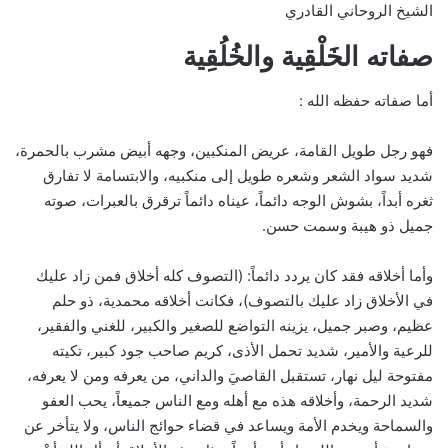
الشيخ الروحاني القادري
صفاته الخَلْقِية والخُلُقِية
أما صفاته حفظه الله :
فهو رجل طويل القامة، عريض المنكبين، وجهه أبيض مشرب بالحمرة،
شديد سواد الشعر وشعره طويل إلى منكبيه، والابتسامة لا تفارق
ثغره أبداً، بشوش الوجه دائماً، عيناه دائماً ترقرق بالعبرات، صوته
جميل ذو هيبة وسمت حسن.
وأما أخلاقه فقد كان يردد دائماً: (التصوف كله أخلاق فمن زاد عليك
في الأخلاق زاد عليك بالتصوف)، فكانت أخلاقه محمدية، ذو حلم
عظيم، وصبر جميل، يزينه التواضع للصغير والكبير، للغني والفقير،
للرعية والأمير، شديد تحمل الأذى، كريم صاحب جود كبير، تكيته
مفتوحة ليل نهار، تستقبل القاصيَ والداني، من يعرفه ومن لا يعرفه،
شديد الرحمة، وأخلاقه هذه مع أهله ومع الناس جميعاً، يحب العفو
والسماحة ويخدم الأمة ويساعد في قضاء حوائج الناس، ولا يتأخر عن