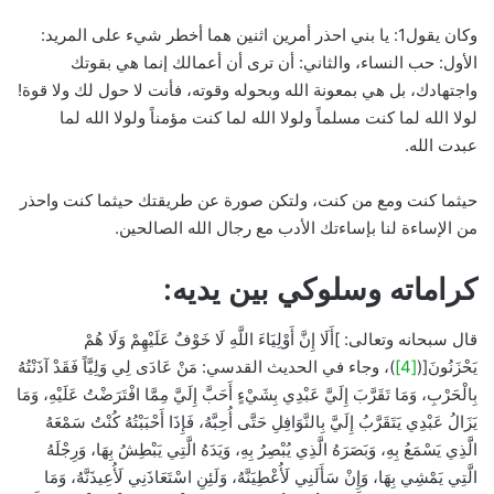
وكان يقول1: يا بني احذر أمرين اثنين هما أخطر شيء على المريد:
الأول: حب النساء، والثاني: أن ترى أن أعمالك إنما هي بقوتك
واجتهادك، بل هي بمعونة الله وبحوله وقوته، فأنت لا حول لك ولا قوة!
لولا الله لما كنت مسلماً ولولا الله لما كنت مؤمناً ولولا الله لما
عبدت الله.
حيثما كنت ومع من كنت، ولتكن صورة عن طريقتك حيثما كنت واحذر
من الإساءة لنا بإساءتك الأدب مع رجال الله الصالحين.
كراماته وسلوكي بين يديه:
قال سبحانه وتعالى: ]أَلَا إِنَّ أَوْلِيَاءَ اللَّهِ لَا خَوْفٌ عَلَيْهِمْ وَلَا هُمْ
يَحْزَنُونَ[(
[4]
)، وجاء في الحديث القدسي: مَنْ عَادَى لِي وَلِيَّاً فَقَدْ آذَنْتُهُ
بِالْحَرْبِ، وَمَا تَقَرَّبَ إِلَيَّ عَبْدِي بِشَيْءٍ أَحَبَّ إِلَيَّ مِمَّا افْتَرَضْتُ عَلَيْهِ، وَمَا
يَزَالُ عَبْدِي يَتَقَرَّبُ إِلَيَّ بِالنَّوَافِلِ حَتَّى أُحِبَّهُ، فَإِذَا أَحْبَبْتُهُ كُنْتُ سَمْعَهُ
الَّذِي يَسْمَعُ بِهِ، وَبَصَرَهُ الَّذِي يُبْصِرُ بِهِ، وَيَدَهُ الَّتِي يَبْطِشُ بِهَا، وَرِجْلَهُ
الَّتِي يَمْشِي بِهَا، وَإِنْ سَأَلَنِي لَأُعْطِيَنَّهُ، وَلَئِنِ اسْتَعَاذَنِي لَأُعِيذَنَّهُ، وَمَا