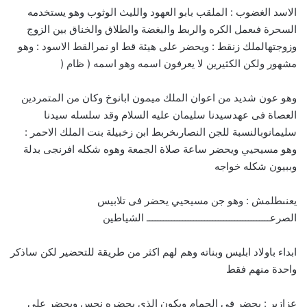
الاسد الغضوب : الملقب بابو العهود والليث الوثوب وهو يستخدمه
السحرة فىعمل الكره والربط والبغضة والطلاق والخناق بين الزوج
وزوجتهالملك زنقط : ويحضر على هيئة قط او نمرالقط الاسود : وهو
مشهور ولكن الكثيرين لا يعرفون اسمه وهو اسمه ( ظام (
وهو عون شديد من اعوان الملك ميمون ابانوخ وكان من المتمردين
العصاة فى عهدسيدنا سليمان عليه السلام وقد سلسله سيدنا
سليمانوبالنسبة للجن النصارىخربط ابن زخبيلة بنت الملك الاحمر :
وهو مسيحيي ويحضر ساعة صلاة الجمعة وهوه شكله افرنجى بدلة
وببيون شكله خواجه
يعنىطلمش : وهو جن مسيحيي يحضر فى تلابيس
الصرعـــــــــــــــــــــــــــــــــــــــــــــ الشياطين
ابداء باولاد ابليس وبناته وهم لهم اكثر من طريقة للتحضير لكن ساذكر
واحدة منهم فقط
عزازير : يحضر فى الحمام ويكون الذى يحضره نجس ويحضر على