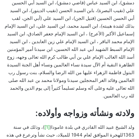
دمشق)، ابن السيد عباس (قاضي دمشق)، ابن السيد أبي الحسين
علي (نقيب البصرة)، بابن السيـد الحسن (نقيب الدينور)، ابن السيد
أبي الحسن الحسين (قتيل الجن)، ابن السيد علي (أبي الجن، لقب
بذلك لشدة هيبته)، ابن السيد محمد، ابن السيد علي، ابن السيد الإمام
إسماعيل الأكبر (الأعرج) ، ابن السيد الإمام جعفر الصادق، ابن السيد
الإمام محمد الباقر ، ابن السيد الإمام علي زين العابدين ، ابن السيد
الإمام السبط الشهيد أبي عبد الله الحسين، ابن سيدنا أمير المؤمنين
أسد الله الغالب الإمام علي بن أبي طالب كرم الله تعالى وجهه، زوج
الطاهرة النقية أم الآل سيدة نساء العالمين ونساء أهل الجنة السيدة
البتول فاطمة الزهراء عليها من الله الرضا والسلام، بنت رسول رب
العالمين وقائد الغر المحجلين سيدنا ومولانا محمد بن عبد الله صلى
الله تعالى عليه وعلى آله وسلم تسليماً كثيراً إلى يوم الدين والحمد
لله رب العالمين.
ولادته ونشأته وزواجه وأولاده:
ولد الشيخ عبيد الله القادري في بلدة عامودا(
[1]
)، وذلك في سنة
1363للهجرة الموافق لعام 1944 للميلاد، حيث نشأ وترعرع في هذه