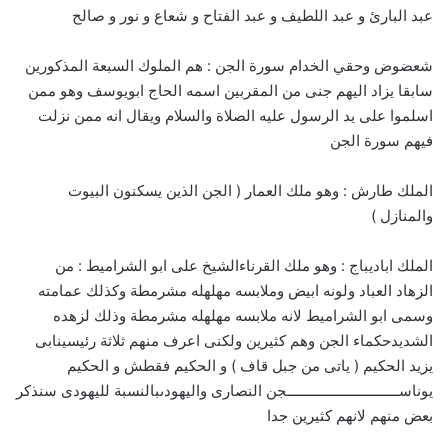
عبد البارئ و عبد اللطيف و عبد الفتاح و شعاع و نور و صالح
شعضوض وحقي الخدام سورة الجن : هم الملوك السبعة المذكورين
سابقا يزاد اليهم جنى من المقربين اسمه الحاج ابويوسف وهو ممن
اسلموا على يد الرسول عليه الصلاة والسلام ويقال انه ممن نزلت
فيهم سورة الجن
الملك طارش : وهو ملك العمار ( الجن الذين يسكنون البيوت
والمنازل )
الملك اباديباج : وهو ملك القرناءالشيخ على ابو الشراميط : من
الزهاد العباد ولونه ابيض وملابسه مهلهله مشرمطة وكذلك عمامته
وسمى ابو الشراميط لانه ملابسه مهلهله مشرمطة وذلك لزهده
الشديدحكماء الجن وهم كثيرين ولكنى اعرف منهم ثلاثة رئيسينابى
يزيد الحكيم ( ياتى من جبل قاف ) و الحكيم فقطش و الحكيم
يوناســــــــــــــــــــــــــــجن النصارى واليهودىبالنسبة لليهودى سنذكر
بعض منهم لانهم كثيرين جدا