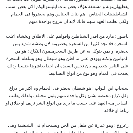
يغطيهازيتونة و مشفقة هؤلاء بعض بنات ابليسواليكم الان بعض اسماء
الشياطينبنات الخناس : هم بنات الخناس وهم يحضروا فى الحمام
ولكى تطلب العهد منهم فانك لابد ان تتزوج بواحدة منهم
ناصور : مارد من اقذر الشياطين واقواهم على الاطلاق ويخشاه اغلب
السحرة فلا نجد كثيرا من السحرة يحضرونه لان بطشه شديد بمن
يحضره او بمن يتوكل به عن طريق السحرميمون النكاح : هو من
الميامين ولكنه يهودى على ما اظن وهو شيطان وهو يسلطه السحرة
على الناس بتعذيبهم بان تحس السيدة ان احدا يعاشرها جنسيا وذلك
يحدث فى المنام وهو نوع من انواع التساليط
سنجاب ابن البواب : هو شيطان يحضر فى الحمام وه اكثر من ذراع
وكل ذراع مختصه بشئ وكل واحدة منهم بلون مختلف ولذلك يطلب
الساحر منه العهد على حسب ما يريد من انواع الشر نزيف او طلاق او
رباط او خلافه
زعزوع : وهو عبارة عن طفل من الجن ويستخدام فى الشبشبة وهى
جلب الانسان الى من يريد للمعاشرة الجنسية ويقوم الساحر بجلب