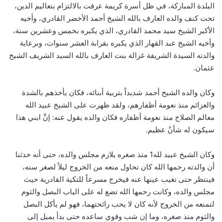
البلدة المباركة، في ظل أسرة كريمة عرفت بالالتزام بتعاليم الدين،
تحت كنف والده العارف بالله الشيخ أحمد الأخضر القادري، وأخيه
الأكبر الشيخ سيد محمد القادري، الذي يكبره بخمس وعشرين سنة،
وأخيه الشيخ عبد القهار الذي يكبره بقرابة العشر سنوات، وبرعاية
والدته السيدة الشريفة غزالة بنت العارف بالله السيد الشريف الشيخ
عثمان.
وكان والده الشيخ أحمد شديداً بتربية أبنائه، فكان يأخذهم بالشدة
والعزائم منذ نعومة أظفارهم، ولقد ظهرت على الشيخ عبيد الله
معالم الصلاح منذ نعومة أظفاره فكان والده يقول عنه: إنَّ ابني هذا
سيكون له شأنٌ عظيم.
وكان الشيخ عبيد لله1 منذ صغره يلازم مجلس والده، حتى أنه حدثنا
أن والدته رحمها الله كان تحاول منعه من الخروج ليلاً لصغر سنه،
فينتظر حتى تغيب عينها عنه فيخرج مسرعاً للتكية القادرية حيث
مجلس والده، وكانت رحمها الله تضع له على الباب البصل والثوم
لتمنعه من الخروج لأنه كان لا يحب رائحتهما، فهو لم يأكل البصل
والثوم منذ صغره، وما إن شب وقوي ساعده حتى بدأ يميل إلى